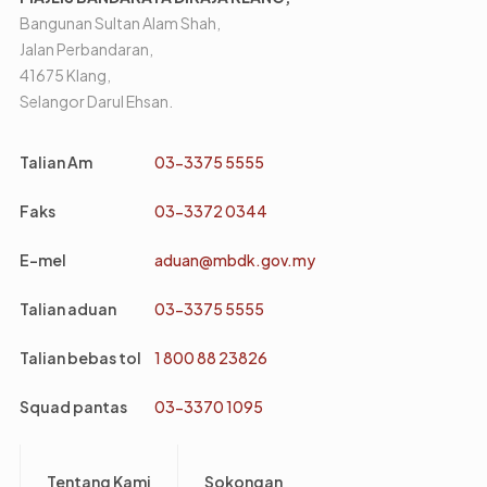
Bangunan Sultan Alam Shah,
Jalan Perbandaran,
41675 Klang,
Selangor Darul Ehsan.
Talian Am
03-3375 5555
Faks
03-3372 0344
E-mel
aduan@mbdk.gov.my
Talian aduan
03-3375 5555
Talian bebas tol
1 800 88 23826
Squad pantas
03-3370 1095
Footer
Tentang Kami
Sokongan