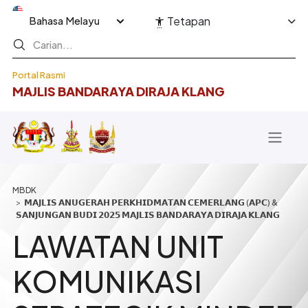
Langkau ke kandungan utama
Select your language
Tetapan
Portal Rasmi
MAJLIS BANDARAYA DIRAJA KLANG
Breadcrumb
𝗠𝗔𝗝𝗟𝗜𝗦 𝗔𝗡𝗨𝗚𝗘𝗥𝗔𝗛 𝗣𝗘𝗥𝗞𝗛𝗜𝗗𝗠𝗔𝗧𝗔𝗡 𝗖𝗘𝗠𝗘𝗥𝗟𝗔𝗡𝗚 (𝗔𝗣𝗖) &
𝗦𝗔𝗡𝗝𝗨𝗡𝗚𝗔𝗡 𝗕𝗨𝗗𝗜 𝟮𝟬𝟮𝟱 𝗠𝗔𝗝𝗟𝗜𝗦 𝗕𝗔𝗡𝗗𝗔𝗥𝗔𝗬𝗔 𝗗𝗜𝗥𝗔𝗝𝗔 𝗞𝗟𝗔𝗡𝗚
LAWATAN UNIT
KOMUNIKASI