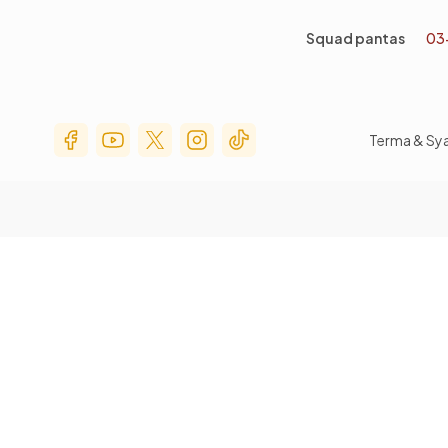
Squad pantas
03
Social Media Menu
Terma & Sy