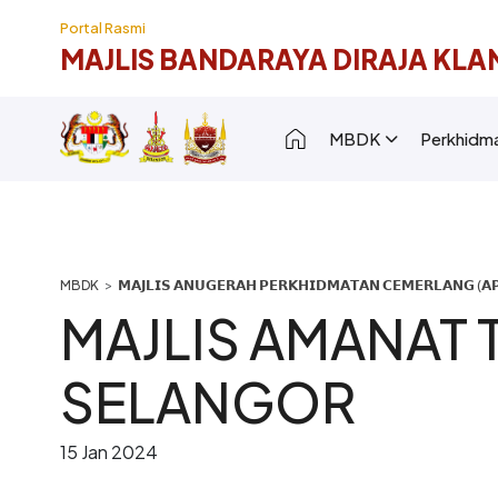
Langkau ke kandungan utama
Portal Rasmi
MAJLIS BANDARAYA DIRAJA KLA
Main navigation [
MBDK
Perkhidm
Breadcrumb
𝗠𝗔𝗝𝗟𝗜𝗦 𝗔𝗡𝗨𝗚𝗘𝗥𝗔𝗛 𝗣𝗘𝗥𝗞𝗛𝗜𝗗𝗠𝗔𝗧𝗔𝗡 𝗖𝗘𝗠𝗘𝗥𝗟𝗔𝗡𝗚 (𝗔𝗣
MAJLIS AMANAT 
SELANGOR
15 Jan 2024