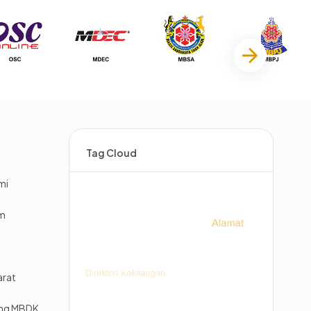
Tag Cloud
mi
im
arat
ing MBDK