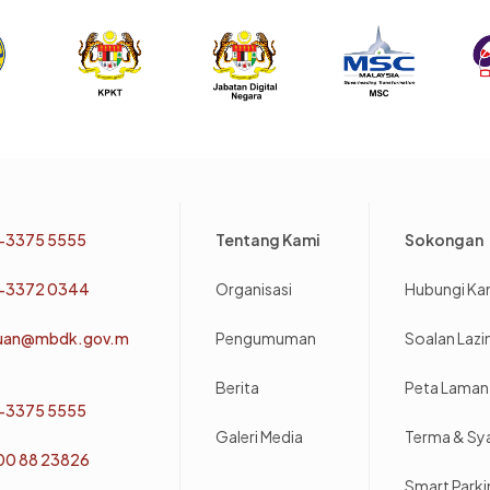
Footer
-3375 5555
Tentang Kami
Sokongan
-3372 0344
Organisasi
Hubungi Ka
uan@mbdk.gov.m
Pengumuman
Soalan Laz
Berita
Peta Laman
-3375 5555
Galeri Media
Terma & Sy
800 88 23826
Smart Park