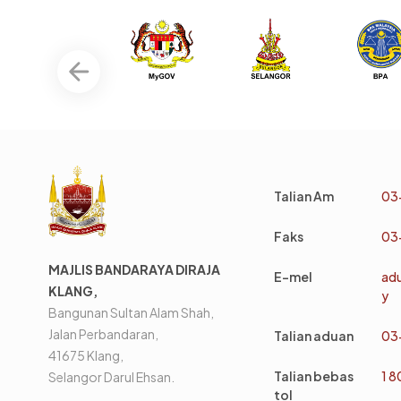
Talian Am
03
Faks
03
MAJLIS BANDARAYA DIRAJA
E-mel
ad
KLANG,
y
Bangunan Sultan Alam Shah,
Jalan Perbandaran,
Talian aduan
03
41675 Klang,
Talian bebas
1 
Selangor Darul Ehsan.
tol