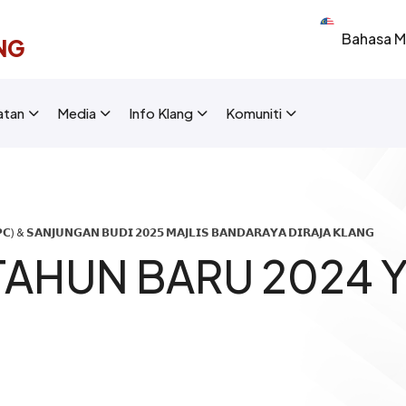
Select your 
NG
New Layout]
atan
Media
Info Klang
Komuniti
) & 𝗦𝗔𝗡𝗝𝗨𝗡𝗚𝗔𝗡 𝗕𝗨𝗗𝗜 𝟮𝟬𝟮𝟱 𝗠𝗔𝗝𝗟𝗜𝗦 𝗕𝗔𝗡𝗗𝗔𝗥𝗔𝗬𝗔 𝗗𝗜𝗥𝗔𝗝𝗔 𝗞𝗟𝗔𝗡𝗚
TAHUN BARU 2024 