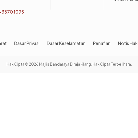
-3370 1095
arat
Dasar Privasi
Dasar Keselamatan
Penafian
Notis Hak
Hak Cipta © 2026 Majlis Bandaraya Diraja Klang. Hak Cipta Terpelihara.