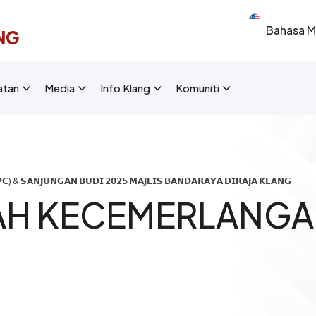
Select your 
NG
New Layout]
atan
Media
Info Klang
Komuniti
) & 𝗦𝗔𝗡𝗝𝗨𝗡𝗚𝗔𝗡 𝗕𝗨𝗗𝗜 𝟮𝟬𝟮𝟱 𝗠𝗔𝗝𝗟𝗜𝗦 𝗕𝗔𝗡𝗗𝗔𝗥𝗔𝗬𝗔 𝗗𝗜𝗥𝗔𝗝𝗔 𝗞𝗟𝗔𝗡𝗚
AH KECEMERLANGA