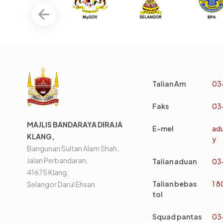
Talian Am
03
Faks
03
MAJLIS BANDARAYA DIRAJA
E-mel
ad
KLANG,
y
Bangunan Sultan Alam Shah,
Jalan Perbandaran,
Talian aduan
03
41675 Klang,
Talian bebas
1 
Selangor Darul Ehsan.
tol
Squad pantas
03