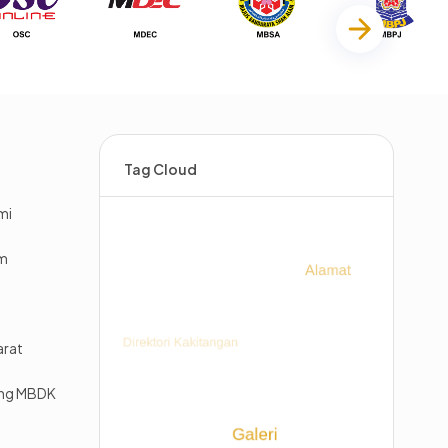
Tag Cloud
mi
im
arat
ing MBDK