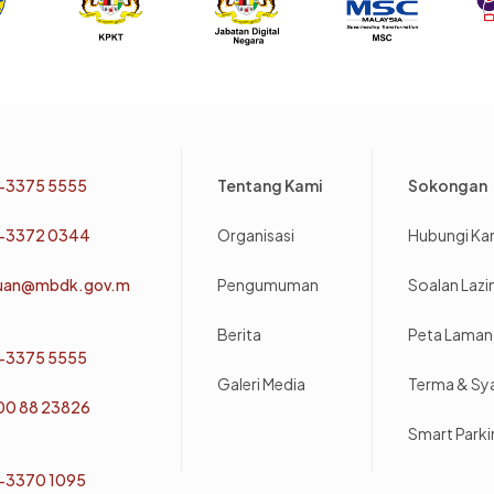
Footer
-3375 5555
Tentang Kami
Sokongan
-3372 0344
Organisasi
Hubungi Ka
uan@mbdk.gov.m
Pengumuman
Soalan Laz
Berita
Peta Laman
-3375 5555
Galeri Media
Terma & Sy
800 88 23826
Smart Park
-3370 1095