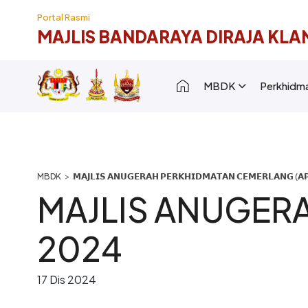
Langkau ke kandungan utama
Portal Rasmi
MAJLIS BANDARAYA DIRAJA KLA
Main navigation [
MBDK
Perkhidm
Breadcrumb
𝗠𝗔𝗝𝗟𝗜𝗦 𝗔𝗡𝗨𝗚𝗘𝗥𝗔𝗛 𝗣𝗘𝗥𝗞𝗛𝗜𝗗𝗠𝗔𝗧𝗔𝗡 𝗖𝗘𝗠𝗘𝗥𝗟𝗔𝗡𝗚 (𝗔𝗣
MAJLIS ANUGER
2024
17 Dis 2024