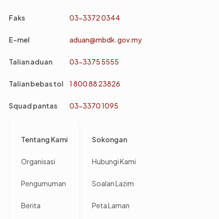
Faks
03-3372 0344
E-mel
aduan@mbdk.gov.my
Talian aduan
03-3375 5555
Talian bebas tol
1 800 88 23826
Squad pantas
03-3370 1095
Footer
Tentang Kami
Sokongan
Organisasi
Hubungi Kami
Pengumuman
Soalan Lazim
Berita
Peta Laman