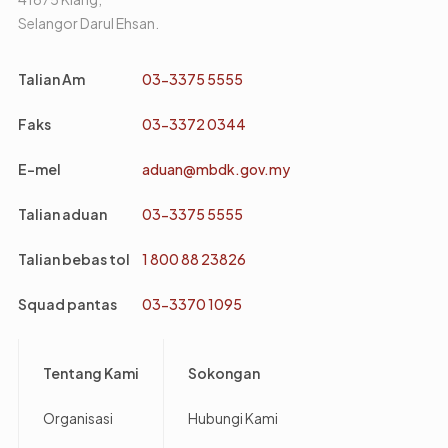
Selangor Darul Ehsan.
Talian Am
03-3375 5555
Faks
03-3372 0344
E-mel
aduan@mbdk.gov.my
Talian aduan
03-3375 5555
Talian bebas tol
1 800 88 23826
Squad pantas
03-3370 1095
Footer
Tentang Kami
Sokongan
Organisasi
Hubungi Kami