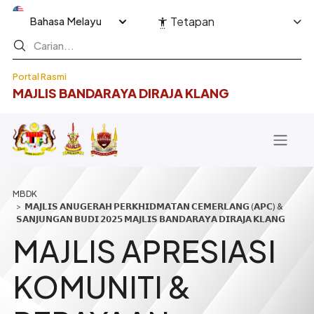
Langkau ke kandungan utama
Select your language
Tetapan
Portal Rasmi
MAJLIS BANDARAYA DIRAJA KLANG
Breadcrumb
𝗠𝗔𝗝𝗟𝗜𝗦 𝗔𝗡𝗨𝗚𝗘𝗥𝗔𝗛 𝗣𝗘𝗥𝗞𝗛𝗜𝗗𝗠𝗔𝗧𝗔𝗡 𝗖𝗘𝗠𝗘𝗥𝗟𝗔𝗡𝗚 (𝗔𝗣𝗖) &
𝗦𝗔𝗡𝗝𝗨𝗡𝗚𝗔𝗡 𝗕𝗨𝗗𝗜 𝟮𝟬𝟮𝟱 𝗠𝗔𝗝𝗟𝗜𝗦 𝗕𝗔𝗡𝗗𝗔𝗥𝗔𝗬𝗔 𝗗𝗜𝗥𝗔𝗝𝗔 𝗞𝗟𝗔𝗡𝗚
MAJLIS APRESIASI
KOMUNITI &