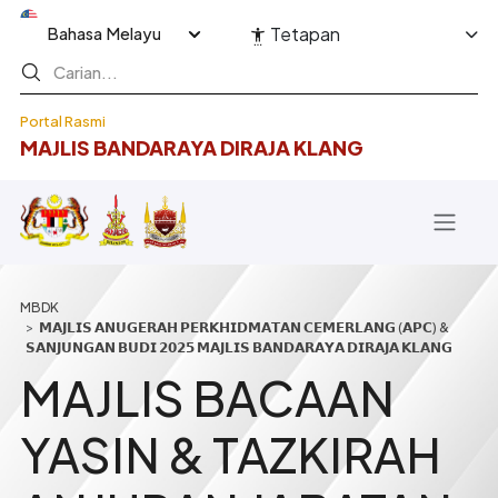
Langkau ke kandungan utama
Select your language
Tetapan
Portal Rasmi
MAJLIS BANDARAYA DIRAJA KLANG
Breadcrumb
𝗠𝗔𝗝𝗟𝗜𝗦 𝗔𝗡𝗨𝗚𝗘𝗥𝗔𝗛 𝗣𝗘𝗥𝗞𝗛𝗜𝗗𝗠𝗔𝗧𝗔𝗡 𝗖𝗘𝗠𝗘𝗥𝗟𝗔𝗡𝗚 (𝗔𝗣𝗖) &
𝗦𝗔𝗡𝗝𝗨𝗡𝗚𝗔𝗡 𝗕𝗨𝗗𝗜 𝟮𝟬𝟮𝟱 𝗠𝗔𝗝𝗟𝗜𝗦 𝗕𝗔𝗡𝗗𝗔𝗥𝗔𝗬𝗔 𝗗𝗜𝗥𝗔𝗝𝗔 𝗞𝗟𝗔𝗡𝗚
MAJLIS BACAAN
YASIN & TAZKIRAH