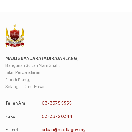
MAJLIS BANDARAYA DIRAJA KLANG,
Bangunan Sultan Alam Shah,
Jalan Perbandaran,
41675 Klang,
Selangor Darul Ehsan.
Talian Am
03-3375 5555
Faks
03-3372 0344
E-mel
aduan@mbdk.gov.my