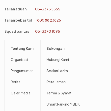
Talian aduan
03-3375 5555
Talian bebas tol
1 800 88 23826
Squad pantas
03-3370 1095
Footer
Tentang Kami
Sokongan
Organisasi
Hubungi Kami
Pengumuman
Soalan Lazim
Berita
Peta Laman
Galeri Media
Terma & Syarat
Smart Parking MBDK