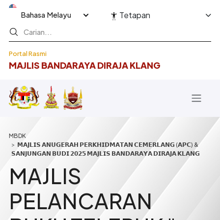
Langkau ke kandungan utama
Select your language
Tetapan
Portal Rasmi
MAJLIS BANDARAYA DIRAJA KLANG
Breadcrumb
𝗠𝗔𝗝𝗟𝗜𝗦 𝗔𝗡𝗨𝗚𝗘𝗥𝗔𝗛 𝗣𝗘𝗥𝗞𝗛𝗜𝗗𝗠𝗔𝗧𝗔𝗡 𝗖𝗘𝗠𝗘𝗥𝗟𝗔𝗡𝗚 (𝗔𝗣𝗖) &
𝗦𝗔𝗡𝗝𝗨𝗡𝗚𝗔𝗡 𝗕𝗨𝗗𝗜 𝟮𝟬𝟮𝟱 𝗠𝗔𝗝𝗟𝗜𝗦 𝗕𝗔𝗡𝗗𝗔𝗥𝗔𝗬𝗔 𝗗𝗜𝗥𝗔𝗝𝗔 𝗞𝗟𝗔𝗡𝗚
MAJLIS
PELANCARAN