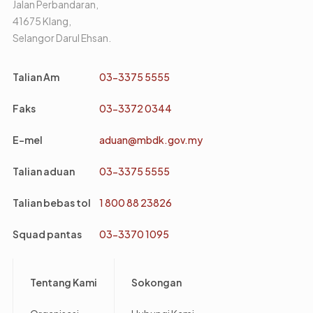
Jalan Perbandaran,
41675 Klang,
Selangor Darul Ehsan.
Talian Am
03-3375 5555
Faks
03-3372 0344
E-mel
aduan@mbdk.gov.my
Talian aduan
03-3375 5555
Talian bebas tol
1 800 88 23826
Squad pantas
03-3370 1095
Footer
Tentang Kami
Sokongan