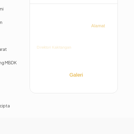
mi
im
arat
ing MBDK
cipta