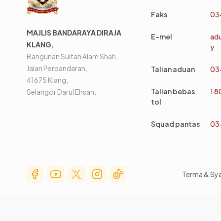
Faks
03
MAJLIS BANDARAYA DIRAJA
E-mel
ad
KLANG,
y
Bangunan Sultan Alam Shah,
Jalan Perbandaran,
Talian aduan
03
41675 Klang,
Talian bebas
1 
Selangor Darul Ehsan.
tol
Squad pantas
03
Social Media Menu
Terma & Sy