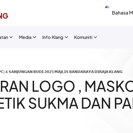
Select your 
NG
New Layout]
atan
Media
Info Klang
Komuniti
) & 𝗦𝗔𝗡𝗝𝗨𝗡𝗚𝗔𝗡 𝗕𝗨𝗗𝗜 𝟮𝟬𝟮𝟱 𝗠𝗔𝗝𝗟𝗜𝗦 𝗕𝗔𝗡𝗗𝗔𝗥𝗔𝗬𝗔 𝗗𝗜𝗥𝗔𝗝𝗔 𝗞𝗟𝗔𝗡𝗚
RAN LOGO , MASKO
IK SUKMA DAN PA
6