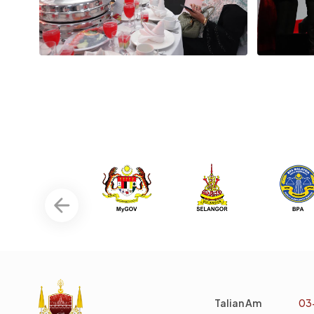
Talian Am
03