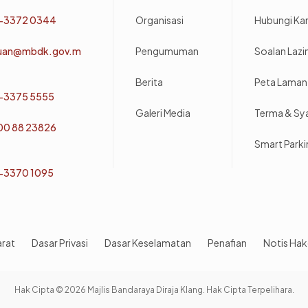
-3372 0344
Organisasi
Hubungi Ka
uan@mbdk.gov.m
Pengumuman
Soalan Laz
Berita
Peta Laman
-3375 5555
Galeri Media
Terma & Sy
800 88 23826
Smart Park
-3370 1095
arat
Dasar Privasi
Dasar Keselamatan
Penafian
Notis Hak
Hak Cipta © 2026 Majlis Bandaraya Diraja Klang. Hak Cipta Terpelihara.