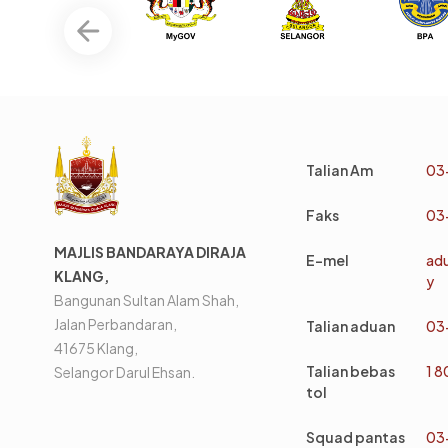
Talian Am
03
Faks
03
MAJLIS BANDARAYA DIRAJA
E-mel
ad
KLANG,
y
Bangunan Sultan Alam Shah,
Jalan Perbandaran,
Talian aduan
03
41675 Klang,
Talian bebas
1 
Selangor Darul Ehsan.
tol
Squad pantas
03