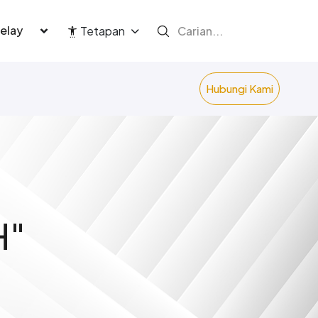
language
Tetapan
Hubungi Kami
H"