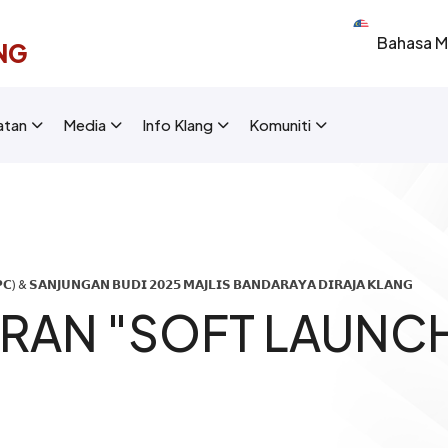
Select your 
NG
New Layout]
atan
Media
Info Klang
Komuniti
) & 𝗦𝗔𝗡𝗝𝗨𝗡𝗚𝗔𝗡 𝗕𝗨𝗗𝗜 𝟮𝟬𝟮𝟱 𝗠𝗔𝗝𝗟𝗜𝗦 𝗕𝗔𝗡𝗗𝗔𝗥𝗔𝗬𝗔 𝗗𝗜𝗥𝗔𝗝𝗔 𝗞𝗟𝗔𝗡𝗚
ARAN "SOFT LAUNC