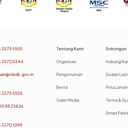
Footer
-3375 5555
Tentang Kami
Sokongan
-3372 0344
Organisasi
Hubungi Ka
uan@mbdk.gov.m
Pengumuman
Soalan Laz
Berita
Peta Laman
-3375 5555
Galeri Media
Terma & Sy
800 88 23826
Smart Park
-3370 1095