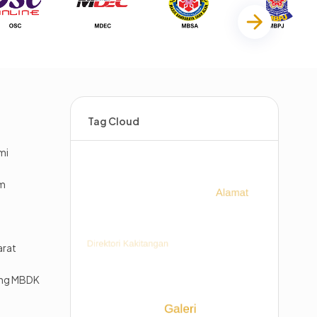
Tag Cloud
mi
im
arat
ing MBDK