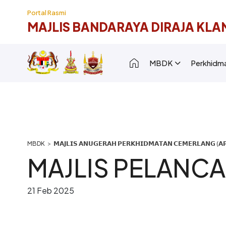
Langkau ke kandungan utama
Portal Rasmi
MAJLIS BANDARAYA DIRAJA KLA
Main navigation [
MBDK
Perkhidm
Breadcrumb
𝗠𝗔𝗝𝗟𝗜𝗦 𝗔𝗡𝗨𝗚𝗘𝗥𝗔𝗛 𝗣𝗘𝗥𝗞𝗛𝗜𝗗𝗠𝗔𝗧𝗔𝗡 𝗖𝗘𝗠𝗘𝗥𝗟𝗔𝗡𝗚 (𝗔𝗣
MAJLIS PELANC
21 Feb 2025