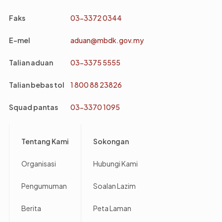
Faks
03-3372 0344
E-mel
aduan@mbdk.gov.my
Talian aduan
03-3375 5555
Talian bebas tol
1 800 88 23826
Squad pantas
03-3370 1095
Footer
Tentang Kami
Sokongan
Organisasi
Hubungi Kami
Pengumuman
Soalan Lazim
Berita
Peta Laman