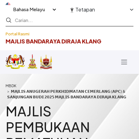
Langkau ke kandungan utama
Select your language
Tetapan
Portal Rasmi
MAJLIS BANDARAYA DIRAJA KLANG
Breadcrumb
𝗠𝗔𝗝𝗟𝗜𝗦 𝗔𝗡𝗨𝗚𝗘𝗥𝗔𝗛 𝗣𝗘𝗥𝗞𝗛𝗜𝗗𝗠𝗔𝗧𝗔𝗡 𝗖𝗘𝗠𝗘𝗥𝗟𝗔𝗡𝗚 (𝗔𝗣𝗖) &
𝗦𝗔𝗡𝗝𝗨𝗡𝗚𝗔𝗡 𝗕𝗨𝗗𝗜 𝟮𝟬𝟮𝟱 𝗠𝗔𝗝𝗟𝗜𝗦 𝗕𝗔𝗡𝗗𝗔𝗥𝗔𝗬𝗔 𝗗𝗜𝗥𝗔𝗝𝗔 𝗞𝗟𝗔𝗡𝗚
MAJLIS
PEMBUKAAN