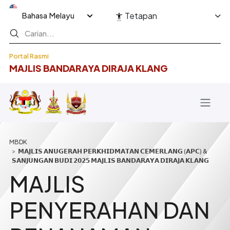
Langkau ke kandungan utama
Select your language
Tetapan
Portal Rasmi
MAJLIS BANDARAYA DIRAJA KLANG
Breadcrumb
𝗠𝗔𝗝𝗟𝗜𝗦 𝗔𝗡𝗨𝗚𝗘𝗥𝗔𝗛 𝗣𝗘𝗥𝗞𝗛𝗜𝗗𝗠𝗔𝗧𝗔𝗡 𝗖𝗘𝗠𝗘𝗥𝗟𝗔𝗡𝗚 (𝗔𝗣𝗖) &
𝗦𝗔𝗡𝗝𝗨𝗡𝗚𝗔𝗡 𝗕𝗨𝗗𝗜 𝟮𝟬𝟮𝟱 𝗠𝗔𝗝𝗟𝗜𝗦 𝗕𝗔𝗡𝗗𝗔𝗥𝗔𝗬𝗔 𝗗𝗜𝗥𝗔𝗝𝗔 𝗞𝗟𝗔𝗡𝗚
MAJLIS
PENYERAHAN DAN