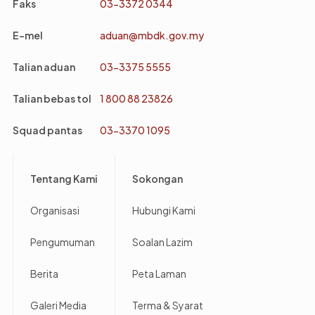
Faks
03-3372 0344
E-mel
aduan@mbdk.gov.my
Talian aduan
03-3375 5555
Talian bebas tol
1 800 88 23826
Squad pantas
03-3370 1095
Footer
Tentang Kami
Sokongan
Organisasi
Hubungi Kami
Pengumuman
Soalan Lazim
Berita
Peta Laman
Galeri Media
Terma & Syarat