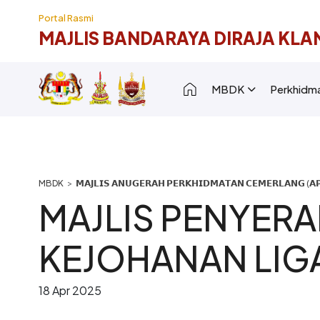
Langkau ke kandungan utama
Portal Rasmi
MAJLIS BANDARAYA DIRAJA KLA
Main navigation [
MBDK
Perkhidm
Breadcrumb
𝗠𝗔𝗝𝗟𝗜𝗦 𝗔𝗡𝗨𝗚𝗘𝗥𝗔𝗛 𝗣𝗘𝗥𝗞𝗛𝗜𝗗𝗠𝗔𝗧𝗔𝗡 𝗖𝗘𝗠𝗘𝗥𝗟𝗔𝗡𝗚 (𝗔𝗣
MAJLIS PENYERA
KEJOHANAN LIG
18 Apr 2025