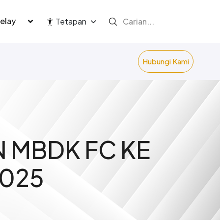
language
Tetapan
Hubungi Kami
N MBDK FC KE
2025