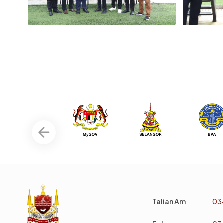
Talian Am
03