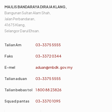
MAJLIS BANDARAYA DIRAJA KLANG,
Bangunan Sultan Alam Shah,
Jalan Perbandaran,
41675 Klang,
Selangor Darul Ehsan.
Talian Am
03-3375 5555
Faks
03-3372 0344
E-mel
aduan@mbdk.gov.my
Talian aduan
03-3375 5555
Talian bebas tol
1 800 88 23826
Squad pantas
03-3370 1095