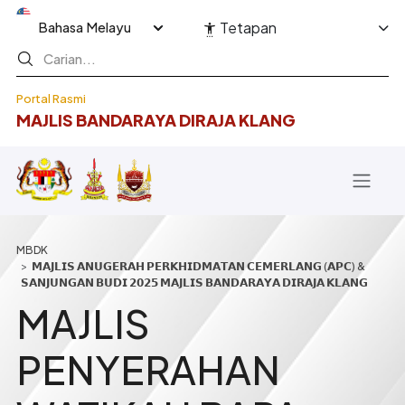
Langkau ke kandungan utama
Select your language
Tetapan
Portal Rasmi
MAJLIS BANDARAYA DIRAJA KLANG
Breadcrumb
𝗠𝗔𝗝𝗟𝗜𝗦 𝗔𝗡𝗨𝗚𝗘𝗥𝗔𝗛 𝗣𝗘𝗥𝗞𝗛𝗜𝗗𝗠𝗔𝗧𝗔𝗡 𝗖𝗘𝗠𝗘𝗥𝗟𝗔𝗡𝗚 (𝗔𝗣𝗖) &
𝗦𝗔𝗡𝗝𝗨𝗡𝗚𝗔𝗡 𝗕𝗨𝗗𝗜 𝟮𝟬𝟮𝟱 𝗠𝗔𝗝𝗟𝗜𝗦 𝗕𝗔𝗡𝗗𝗔𝗥𝗔𝗬𝗔 𝗗𝗜𝗥𝗔𝗝𝗔 𝗞𝗟𝗔𝗡𝗚
MAJLIS
PENYERAHAN