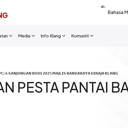
Select your 
NG
New Layout]
atan
Media
Info Klang
Komuniti
) & 𝗦𝗔𝗡𝗝𝗨𝗡𝗚𝗔𝗡 𝗕𝗨𝗗𝗜 𝟮𝟬𝟮𝟱 𝗠𝗔𝗝𝗟𝗜𝗦 𝗕𝗔𝗡𝗗𝗔𝗥𝗔𝗬𝗔 𝗗𝗜𝗥𝗔𝗝𝗔 𝗞𝗟𝗔𝗡𝗚
AN PESTA PANTAI 