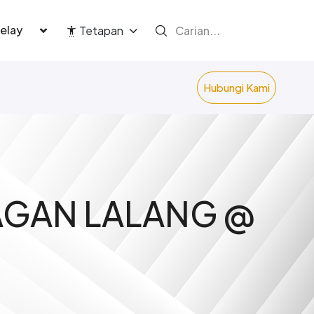
language
Tetapan
Hubungi Kami
BAGAN LALANG @