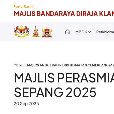
Langkau ke kandungan utama
Portal Rasmi
MAJLIS BANDARAYA DIRAJA KLA
Main navigation [
MBDK
Perkhidm
Breadcrumb
𝗠𝗔𝗝𝗟𝗜𝗦 𝗔𝗡𝗨𝗚𝗘𝗥𝗔𝗛 𝗣𝗘𝗥𝗞𝗛𝗜𝗗𝗠𝗔𝗧𝗔𝗡 𝗖𝗘𝗠𝗘𝗥𝗟𝗔𝗡𝗚 (𝗔𝗣
MAJLIS PERASMI
SEPANG 2025
20 Sep 2025