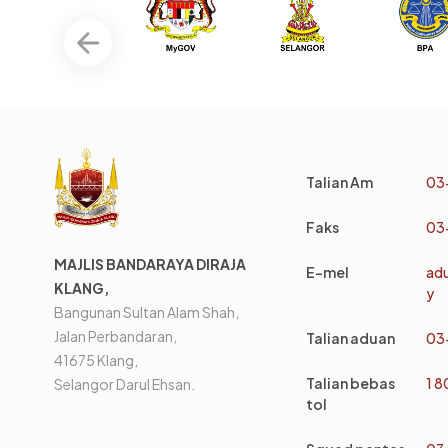
Talian Am
03
Faks
03
MAJLIS BANDARAYA DIRAJA
E-mel
ad
KLANG,
y
Bangunan Sultan Alam Shah,
Jalan Perbandaran,
Talian aduan
03
41675 Klang,
Talian bebas
1 
Selangor Darul Ehsan.
tol