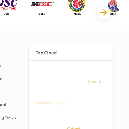
Tag Cloud
mi
im
arat
ing MBDK