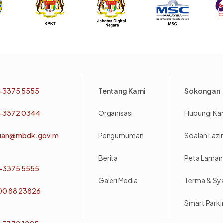
Footer
-3375 5555
Tentang Kami
Sokongan
-3372 0344
Organisasi
Hubungi Ka
uan@mbdk.gov.m
Pengumuman
Soalan Laz
Berita
Peta Laman
-3375 5555
Galeri Media
Terma & Sy
800 88 23826
Smart Park