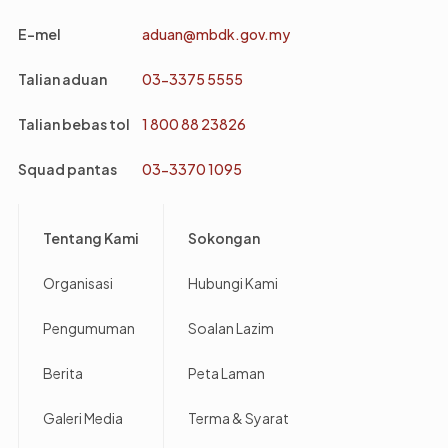
E-mel
aduan@mbdk.gov.my
Talian aduan
03-3375 5555
Talian bebas tol
1 800 88 23826
Squad pantas
03-3370 1095
Footer
Tentang Kami
Sokongan
Organisasi
Hubungi Kami
Pengumuman
Soalan Lazim
Berita
Peta Laman
Galeri Media
Terma & Syarat