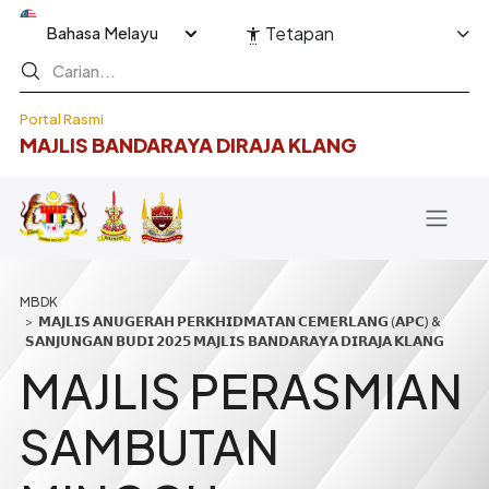
Langkau ke kandungan utama
Select your language
Tetapan
Portal Rasmi
MAJLIS BANDARAYA DIRAJA KLANG
Breadcrumb
𝗠𝗔𝗝𝗟𝗜𝗦 𝗔𝗡𝗨𝗚𝗘𝗥𝗔𝗛 𝗣𝗘𝗥𝗞𝗛𝗜𝗗𝗠𝗔𝗧𝗔𝗡 𝗖𝗘𝗠𝗘𝗥𝗟𝗔𝗡𝗚 (𝗔𝗣𝗖) &
𝗦𝗔𝗡𝗝𝗨𝗡𝗚𝗔𝗡 𝗕𝗨𝗗𝗜 𝟮𝟬𝟮𝟱 𝗠𝗔𝗝𝗟𝗜𝗦 𝗕𝗔𝗡𝗗𝗔𝗥𝗔𝗬𝗔 𝗗𝗜𝗥𝗔𝗝𝗔 𝗞𝗟𝗔𝗡𝗚
MAJLIS PERASMIAN
SAMBUTAN