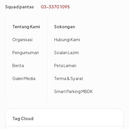
Squad pantas
03-3370 1095
Footer
Tentang Kami
Sokongan
Organisasi
Hubungi Kami
Pengumuman
Soalan Lazim
Berita
Peta Laman
Galeri Media
Terma & Syarat
Smart Parking MBDK
Tag Cloud