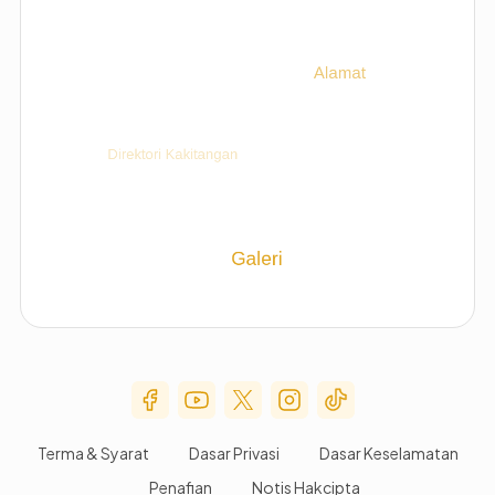
Social Media Menu
Terma & Syarat
Dasar Privasi
Dasar Keselamatan
Penafian
Notis Hakcipta