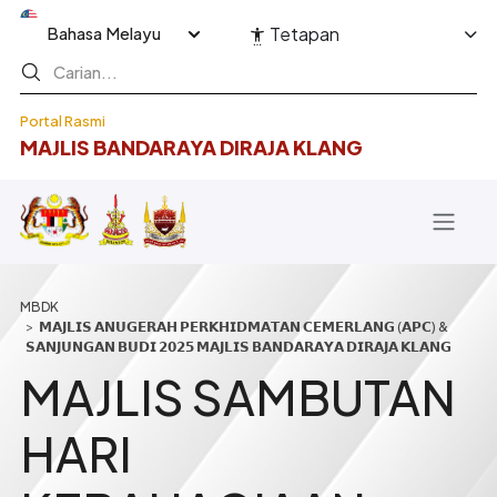
Langkau ke kandungan utama
Select your language
Tetapan
Portal Rasmi
MAJLIS BANDARAYA DIRAJA KLANG
Breadcrumb
𝗠𝗔𝗝𝗟𝗜𝗦 𝗔𝗡𝗨𝗚𝗘𝗥𝗔𝗛 𝗣𝗘𝗥𝗞𝗛𝗜𝗗𝗠𝗔𝗧𝗔𝗡 𝗖𝗘𝗠𝗘𝗥𝗟𝗔𝗡𝗚 (𝗔𝗣𝗖) &
𝗦𝗔𝗡𝗝𝗨𝗡𝗚𝗔𝗡 𝗕𝗨𝗗𝗜 𝟮𝟬𝟮𝟱 𝗠𝗔𝗝𝗟𝗜𝗦 𝗕𝗔𝗡𝗗𝗔𝗥𝗔𝗬𝗔 𝗗𝗜𝗥𝗔𝗝𝗔 𝗞𝗟𝗔𝗡𝗚
MAJLIS SAMBUTAN
HARI