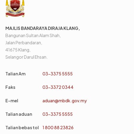
MAJLIS BANDARAYA DIRAJA KLANG,
Bangunan Sultan Alam Shah,
Jalan Perbandaran,
41675 Klang,
Selangor Darul Ehsan.
Talian Am
03-3375 5555
Faks
03-3372 0344
E-mel
aduan@mbdk.gov.my
Talian aduan
03-3375 5555
Talian bebas tol
1 800 88 23826