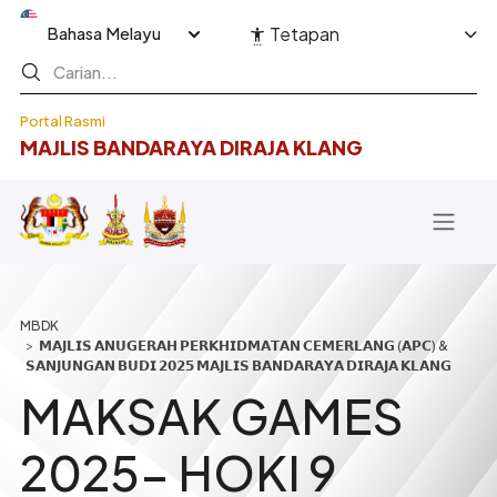
Langkau ke kandungan utama
Select your language
Tetapan
Portal Rasmi
MAJLIS BANDARAYA DIRAJA KLANG
Breadcrumb
𝗠𝗔𝗝𝗟𝗜𝗦 𝗔𝗡𝗨𝗚𝗘𝗥𝗔𝗛 𝗣𝗘𝗥𝗞𝗛𝗜𝗗𝗠𝗔𝗧𝗔𝗡 𝗖𝗘𝗠𝗘𝗥𝗟𝗔𝗡𝗚 (𝗔𝗣𝗖) &
𝗦𝗔𝗡𝗝𝗨𝗡𝗚𝗔𝗡 𝗕𝗨𝗗𝗜 𝟮𝟬𝟮𝟱 𝗠𝗔𝗝𝗟𝗜𝗦 𝗕𝗔𝗡𝗗𝗔𝗥𝗔𝗬𝗔 𝗗𝗜𝗥𝗔𝗝𝗔 𝗞𝗟𝗔𝗡𝗚
MAKSAK GAMES
2025- HOKI 9