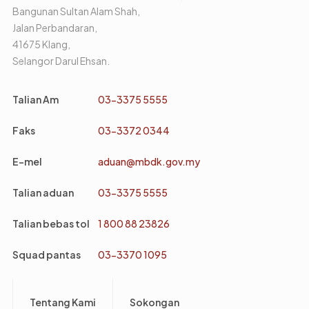
Bangunan Sultan Alam Shah,
Jalan Perbandaran,
41675 Klang,
Selangor Darul Ehsan.
Talian Am
03-3375 5555
Faks
03-3372 0344
E-mel
aduan@mbdk.gov.my
Talian aduan
03-3375 5555
Talian bebas tol
1 800 88 23826
Squad pantas
03-3370 1095
Footer
Tentang Kami
Sokongan