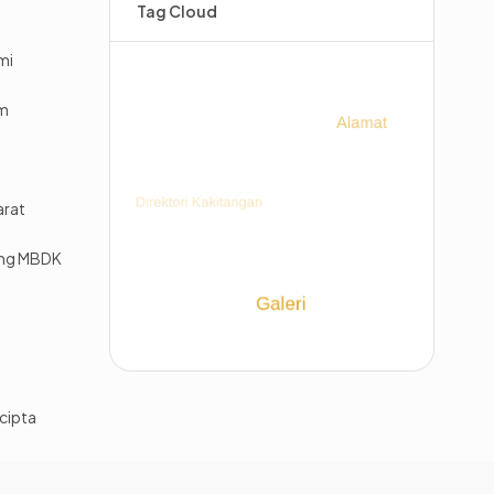
Tag Cloud
mi
im
arat
ing MBDK
cipta