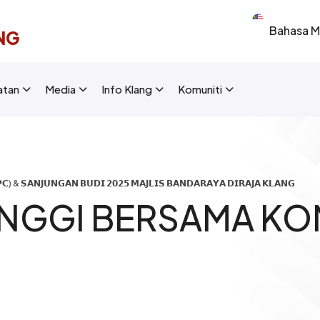
Select your 
NG
New Layout]
atan
Media
Info Klang
Komuniti
) & 𝗦𝗔𝗡𝗝𝗨𝗡𝗚𝗔𝗡 𝗕𝗨𝗗𝗜 𝟮𝟬𝟮𝟱 𝗠𝗔𝗝𝗟𝗜𝗦 𝗕𝗔𝗡𝗗𝗔𝗥𝗔𝗬𝗔 𝗗𝗜𝗥𝗔𝗝𝗔 𝗞𝗟𝗔𝗡𝗚
NGGI BERSAMA KO