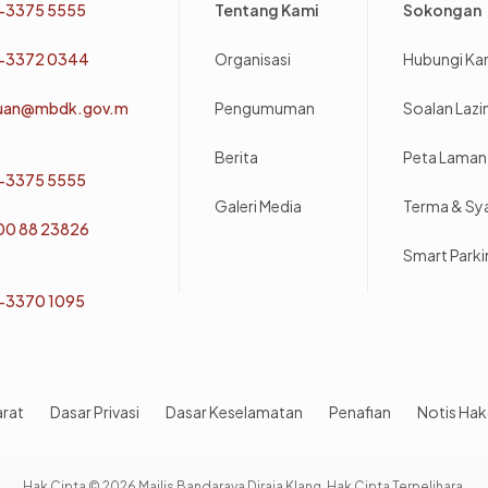
-3375 5555
Tentang Kami
Sokongan
-3372 0344
Organisasi
Hubungi Ka
uan@mbdk.gov.m
Pengumuman
Soalan Laz
Berita
Peta Laman
-3375 5555
Galeri Media
Terma & Sy
800 88 23826
Smart Park
-3370 1095
arat
Dasar Privasi
Dasar Keselamatan
Penafian
Notis Hak
Hak Cipta © 2026 Majlis Bandaraya Diraja Klang. Hak Cipta Terpelihara.