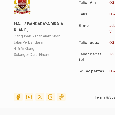
Talian Am
03
Faks
03
MAJLIS BANDARAYA DIRAJA
E-mel
ad
KLANG,
y
Bangunan Sultan Alam Shah,
Jalan Perbandaran,
Talian aduan
03
41675 Klang,
Talian bebas
1 
Selangor Darul Ehsan.
tol
Squad pantas
03
Social Media Menu
Terma & Sy