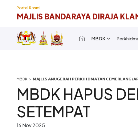
Langkau ke kandungan utama
Portal Rasmi
MAJLIS BANDARAYA DIRAJA KLA
Main navigation [
MBDK
Perkhidm
Breadcrumb
𝗠𝗔𝗝𝗟𝗜𝗦 𝗔𝗡𝗨𝗚𝗘𝗥𝗔𝗛 𝗣𝗘𝗥𝗞𝗛𝗜𝗗𝗠𝗔𝗧𝗔𝗡 𝗖𝗘𝗠𝗘𝗥𝗟𝗔𝗡𝗚 (𝗔𝗣
MBDK HAPUS DE
SETEMPAT
16 Nov 2025