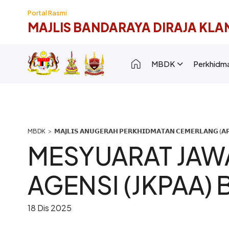
Langkau ke kandungan utama
Portal Rasmi
MAJLIS BANDARAYA DIRAJA KLA
Main navigation [
MBDK
Perkhidm
Breadcrumb
𝗠𝗔𝗝𝗟𝗜𝗦 𝗔𝗡𝗨𝗚𝗘𝗥𝗔𝗛 𝗣𝗘𝗥𝗞𝗛𝗜𝗗𝗠𝗔𝗧𝗔𝗡 𝗖𝗘𝗠𝗘𝗥𝗟𝗔𝗡𝗚 (𝗔𝗣
MESYUARAT JA
AGENSI (JKPAA)
18 Dis 2025