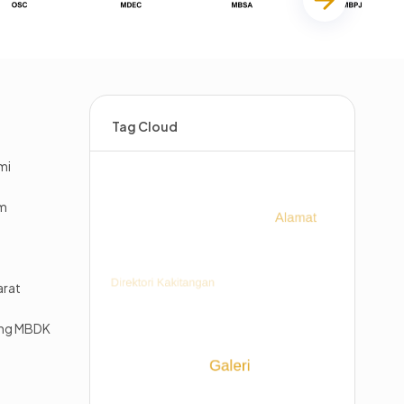
Tag Cloud
mi
im
arat
ing MBDK