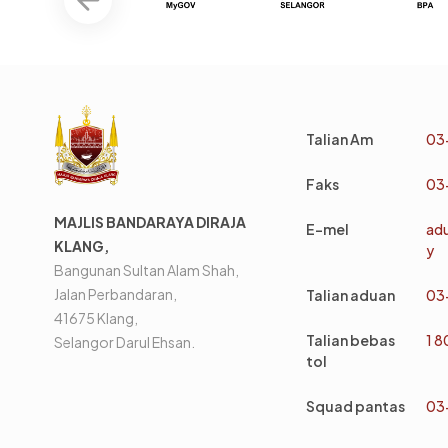
Talian Am
03
Faks
03
MAJLIS BANDARAYA DIRAJA
E-mel
ad
KLANG,
y
Bangunan Sultan Alam Shah,
Jalan Perbandaran,
Talian aduan
03
41675 Klang,
Talian bebas
1 
Selangor Darul Ehsan.
tol
Squad pantas
03