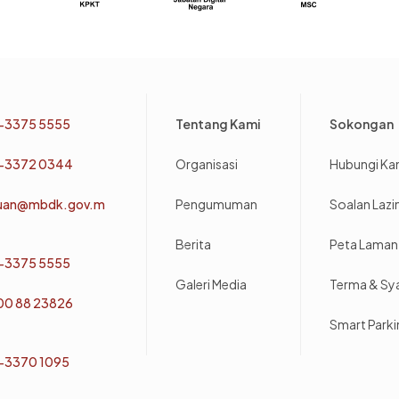
Footer
-3375 5555
Tentang Kami
Sokongan
-3372 0344
Organisasi
Hubungi Ka
uan@mbdk.gov.m
Pengumuman
Soalan Laz
Berita
Peta Laman
-3375 5555
Galeri Media
Terma & Sy
800 88 23826
Smart Park
-3370 1095