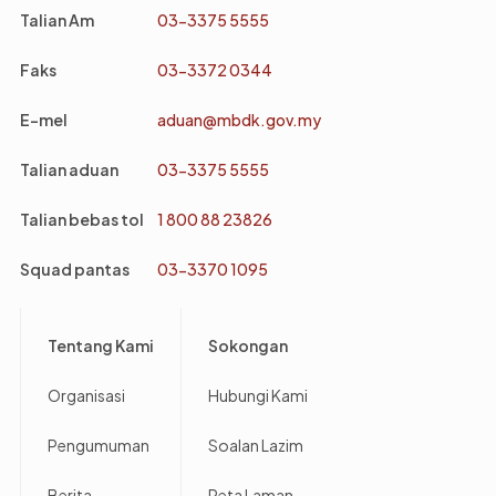
Talian Am
03-3375 5555
Faks
03-3372 0344
E-mel
aduan@mbdk.gov.my
Talian aduan
03-3375 5555
Talian bebas tol
1 800 88 23826
Squad pantas
03-3370 1095
Footer
Tentang Kami
Sokongan
Organisasi
Hubungi Kami
Pengumuman
Soalan Lazim
Berita
Peta Laman