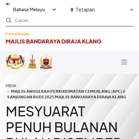
Langkau ke kandungan utama
Select your language
Tetapan
Portal Rasmi
MAJLIS BANDARAYA DIRAJA KLANG
Breadcrumb
𝗠𝗔𝗝𝗟𝗜𝗦 𝗔𝗡𝗨𝗚𝗘𝗥𝗔𝗛 𝗣𝗘𝗥𝗞𝗛𝗜𝗗𝗠𝗔𝗧𝗔𝗡 𝗖𝗘𝗠𝗘𝗥𝗟𝗔𝗡𝗚 (𝗔𝗣𝗖) &
𝗦𝗔𝗡𝗝𝗨𝗡𝗚𝗔𝗡 𝗕𝗨𝗗𝗜 𝟮𝟬𝟮𝟱 𝗠𝗔𝗝𝗟𝗜𝗦 𝗕𝗔𝗡𝗗𝗔𝗥𝗔𝗬𝗔 𝗗𝗜𝗥𝗔𝗝𝗔 𝗞𝗟𝗔𝗡𝗚
MESYUARAT
PENUH BULANAN