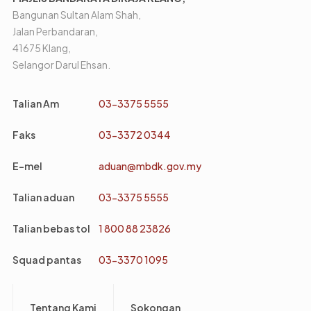
Bangunan Sultan Alam Shah,
Jalan Perbandaran,
41675 Klang,
Selangor Darul Ehsan.
Talian Am
03-3375 5555
Faks
03-3372 0344
E-mel
aduan@mbdk.gov.my
Talian aduan
03-3375 5555
Talian bebas tol
1 800 88 23826
Squad pantas
03-3370 1095
Footer
Tentang Kami
Sokongan