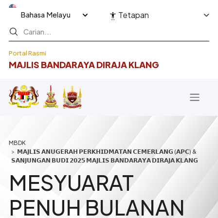
Langkau ke kandungan utama
Select your language
Tetapan
Portal Rasmi
MAJLIS BANDARAYA DIRAJA KLANG
Breadcrumb
𝗠𝗔𝗝𝗟𝗜𝗦 𝗔𝗡𝗨𝗚𝗘𝗥𝗔𝗛 𝗣𝗘𝗥𝗞𝗛𝗜𝗗𝗠𝗔𝗧𝗔𝗡 𝗖𝗘𝗠𝗘𝗥𝗟𝗔𝗡𝗚 (𝗔𝗣𝗖) &
𝗦𝗔𝗡𝗝𝗨𝗡𝗚𝗔𝗡 𝗕𝗨𝗗𝗜 𝟮𝟬𝟮𝟱 𝗠𝗔𝗝𝗟𝗜𝗦 𝗕𝗔𝗡𝗗𝗔𝗥𝗔𝗬𝗔 𝗗𝗜𝗥𝗔𝗝𝗔 𝗞𝗟𝗔𝗡𝗚
MESYUARAT
PENUH BULANAN