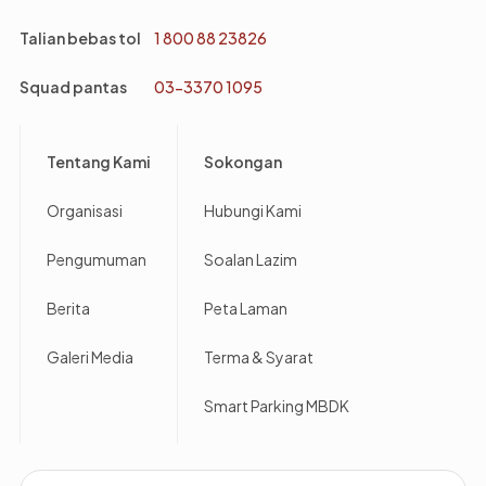
Talian bebas tol
1 800 88 23826
Squad pantas
03-3370 1095
Footer
Tentang Kami
Sokongan
Organisasi
Hubungi Kami
Pengumuman
Soalan Lazim
Berita
Peta Laman
Galeri Media
Terma & Syarat
Smart Parking MBDK