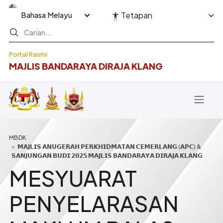
Langkau ke kandungan utama
Select your language
Tetapan
Portal Rasmi
MAJLIS BANDARAYA DIRAJA KLANG
Breadcrumb
𝗠𝗔𝗝𝗟𝗜𝗦 𝗔𝗡𝗨𝗚𝗘𝗥𝗔𝗛 𝗣𝗘𝗥𝗞𝗛𝗜𝗗𝗠𝗔𝗧𝗔𝗡 𝗖𝗘𝗠𝗘𝗥𝗟𝗔𝗡𝗚 (𝗔𝗣𝗖) &
𝗦𝗔𝗡𝗝𝗨𝗡𝗚𝗔𝗡 𝗕𝗨𝗗𝗜 𝟮𝟬𝟮𝟱 𝗠𝗔𝗝𝗟𝗜𝗦 𝗕𝗔𝗡𝗗𝗔𝗥𝗔𝗬𝗔 𝗗𝗜𝗥𝗔𝗝𝗔 𝗞𝗟𝗔𝗡𝗚
MESYUARAT
PENYELARASAN