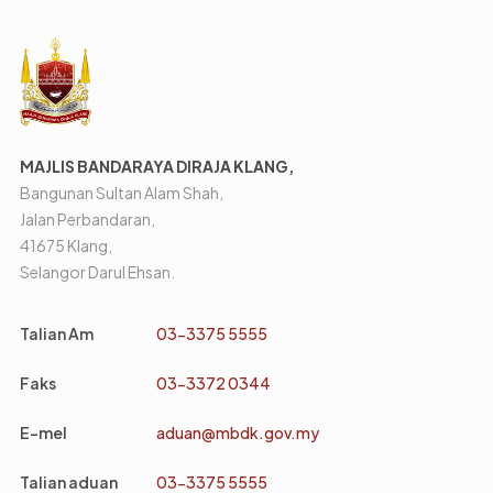
MAJLIS BANDARAYA DIRAJA KLANG,
Bangunan Sultan Alam Shah,
Jalan Perbandaran,
41675 Klang,
Selangor Darul Ehsan.
Talian Am
03-3375 5555
Faks
03-3372 0344
E-mel
aduan@mbdk.gov.my
Talian aduan
03-3375 5555