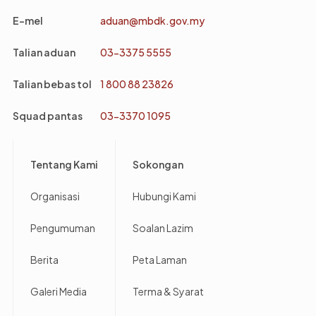
E-mel
aduan@mbdk.gov.my
Talian aduan
03-3375 5555
Talian bebas tol
1 800 88 23826
Squad pantas
03-3370 1095
Footer
Tentang Kami
Sokongan
Organisasi
Hubungi Kami
Pengumuman
Soalan Lazim
Berita
Peta Laman
Galeri Media
Terma & Syarat