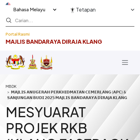
Langkau ke kandungan utama
Select your language
Tetapan
Portal Rasmi
MAJLIS BANDARAYA DIRAJA KLANG
Breadcrumb
𝗠𝗔𝗝𝗟𝗜𝗦 𝗔𝗡𝗨𝗚𝗘𝗥𝗔𝗛 𝗣𝗘𝗥𝗞𝗛𝗜𝗗𝗠𝗔𝗧𝗔𝗡 𝗖𝗘𝗠𝗘𝗥𝗟𝗔𝗡𝗚 (𝗔𝗣𝗖) &
𝗦𝗔𝗡𝗝𝗨𝗡𝗚𝗔𝗡 𝗕𝗨𝗗𝗜 𝟮𝟬𝟮𝟱 𝗠𝗔𝗝𝗟𝗜𝗦 𝗕𝗔𝗡𝗗𝗔𝗥𝗔𝗬𝗔 𝗗𝗜𝗥𝗔𝗝𝗔 𝗞𝗟𝗔𝗡𝗚
MESYUARAT
PROJEK RKB