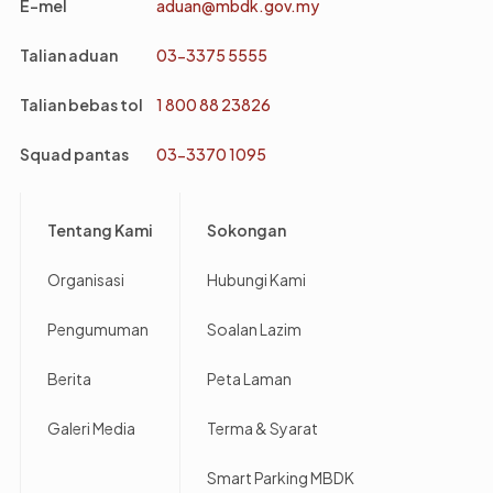
E-mel
aduan@mbdk.gov.my
Talian aduan
03-3375 5555
Talian bebas tol
1 800 88 23826
Squad pantas
03-3370 1095
Footer
Tentang Kami
Sokongan
Organisasi
Hubungi Kami
Pengumuman
Soalan Lazim
Berita
Peta Laman
Galeri Media
Terma & Syarat
Smart Parking MBDK