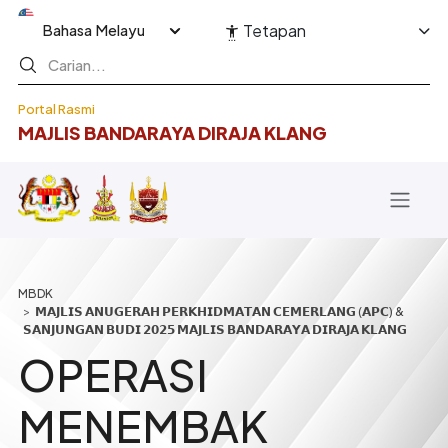
Langkau ke kandungan utama
Select your language
Tetapan
Portal Rasmi
MAJLIS BANDARAYA DIRAJA KLANG
Breadcrumb
𝗠𝗔𝗝𝗟𝗜𝗦 𝗔𝗡𝗨𝗚𝗘𝗥𝗔𝗛 𝗣𝗘𝗥𝗞𝗛𝗜𝗗𝗠𝗔𝗧𝗔𝗡 𝗖𝗘𝗠𝗘𝗥𝗟𝗔𝗡𝗚 (𝗔𝗣𝗖) &
𝗦𝗔𝗡𝗝𝗨𝗡𝗚𝗔𝗡 𝗕𝗨𝗗𝗜 𝟮𝟬𝟮𝟱 𝗠𝗔𝗝𝗟𝗜𝗦 𝗕𝗔𝗡𝗗𝗔𝗥𝗔𝗬𝗔 𝗗𝗜𝗥𝗔𝗝𝗔 𝗞𝗟𝗔𝗡𝗚
OPERASI
MENEMBAK