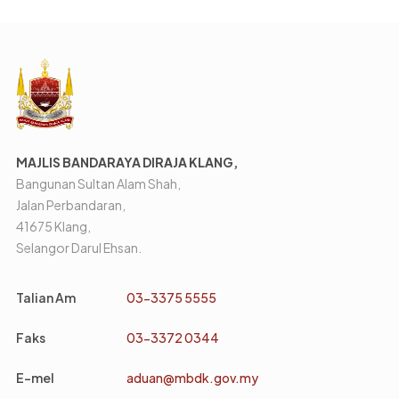
MAJLIS BANDARAYA DIRAJA KLANG,
Bangunan Sultan Alam Shah,
Jalan Perbandaran,
41675 Klang,
Selangor Darul Ehsan.
Talian Am
03-3375 5555
Faks
03-3372 0344
E-mel
aduan@mbdk.gov.my