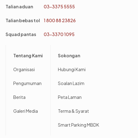
Talian aduan
03-3375 5555
Talian bebas tol
1 800 88 23826
Squad pantas
03-3370 1095
Footer
Tentang Kami
Sokongan
Organisasi
Hubungi Kami
Pengumuman
Soalan Lazim
Berita
Peta Laman
Galeri Media
Terma & Syarat
Smart Parking MBDK