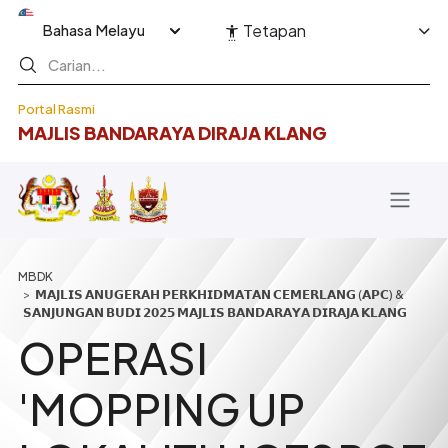
Langkau ke kandungan utama
Select your language
Tetapan
Portal Rasmi
MAJLIS BANDARAYA DIRAJA KLANG
Breadcrumb
𝗠𝗔𝗝𝗟𝗜𝗦 𝗔𝗡𝗨𝗚𝗘𝗥𝗔𝗛 𝗣𝗘𝗥𝗞𝗛𝗜𝗗𝗠𝗔𝗧𝗔𝗡 𝗖𝗘𝗠𝗘𝗥𝗟𝗔𝗡𝗚 (𝗔𝗣𝗖) &
𝗦𝗔𝗡𝗝𝗨𝗡𝗚𝗔𝗡 𝗕𝗨𝗗𝗜 𝟮𝟬𝟮𝟱 𝗠𝗔𝗝𝗟𝗜𝗦 𝗕𝗔𝗡𝗗𝗔𝗥𝗔𝗬𝗔 𝗗𝗜𝗥𝗔𝗝𝗔 𝗞𝗟𝗔𝗡𝗚
OPERASI
'MOPPING UP