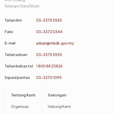
Selangor Darul Ehsan.
Talian Am
03-3375 5555
Faks
03-3372 0344
E-mel
aduan@mbdk.gov.my
Talian aduan
03-3375 5555
Talian bebas tol
1 800 88 23826
Squad pantas
03-3370 1095
Footer
Tentang Kami
Sokongan
Organisasi
Hubungi Kami