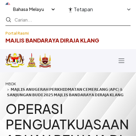
Langkau ke kandungan utama
Select your language
Tetapan
Portal Rasmi
MAJLIS BANDARAYA DIRAJA KLANG
Breadcrumb
𝗠𝗔𝗝𝗟𝗜𝗦 𝗔𝗡𝗨𝗚𝗘𝗥𝗔𝗛 𝗣𝗘𝗥𝗞𝗛𝗜𝗗𝗠𝗔𝗧𝗔𝗡 𝗖𝗘𝗠𝗘𝗥𝗟𝗔𝗡𝗚 (𝗔𝗣𝗖) &
𝗦𝗔𝗡𝗝𝗨𝗡𝗚𝗔𝗡 𝗕𝗨𝗗𝗜 𝟮𝟬𝟮𝟱 𝗠𝗔𝗝𝗟𝗜𝗦 𝗕𝗔𝗡𝗗𝗔𝗥𝗔𝗬𝗔 𝗗𝗜𝗥𝗔𝗝𝗔 𝗞𝗟𝗔𝗡𝗚
OPERASI
PENGUATKUASAAN