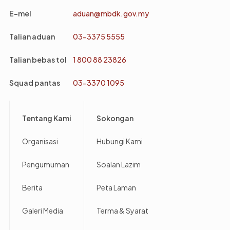
E-mel
aduan@mbdk.gov.my
Talian aduan
03-3375 5555
Talian bebas tol
1 800 88 23826
Squad pantas
03-3370 1095
Footer
Tentang Kami
Sokongan
Organisasi
Hubungi Kami
Pengumuman
Soalan Lazim
Berita
Peta Laman
Galeri Media
Terma & Syarat