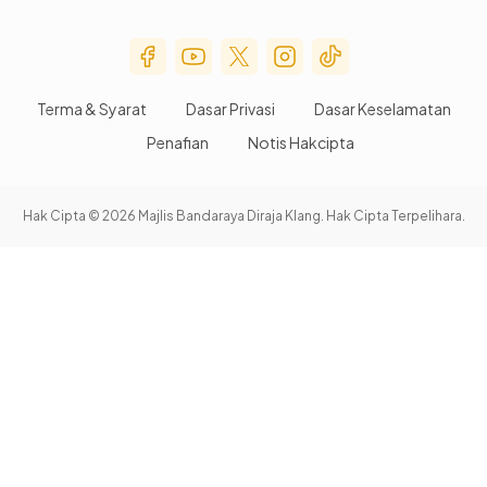
Social Media Menu
Terma & Syarat
Dasar Privasi
Dasar Keselamatan
Penafian
Notis Hakcipta
Hak Cipta © 2026 Majlis Bandaraya Diraja Klang. Hak Cipta Terpelihara.