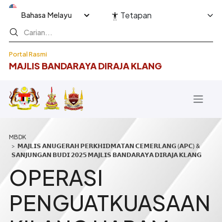
Langkau ke kandungan utama
Select your language
Tetapan
Portal Rasmi
MAJLIS BANDARAYA DIRAJA KLANG
Breadcrumb
𝗠𝗔𝗝𝗟𝗜𝗦 𝗔𝗡𝗨𝗚𝗘𝗥𝗔𝗛 𝗣𝗘𝗥𝗞𝗛𝗜𝗗𝗠𝗔𝗧𝗔𝗡 𝗖𝗘𝗠𝗘𝗥𝗟𝗔𝗡𝗚 (𝗔𝗣𝗖) &
𝗦𝗔𝗡𝗝𝗨𝗡𝗚𝗔𝗡 𝗕𝗨𝗗𝗜 𝟮𝟬𝟮𝟱 𝗠𝗔𝗝𝗟𝗜𝗦 𝗕𝗔𝗡𝗗𝗔𝗥𝗔𝗬𝗔 𝗗𝗜𝗥𝗔𝗝𝗔 𝗞𝗟𝗔𝗡𝗚
OPERASI
PENGUATKUASAAN