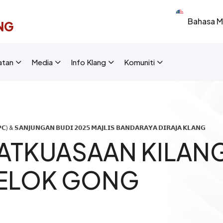
Select your 
NG
New Layout]
atan
Media
Info Klang
Komuniti
) & 𝗦𝗔𝗡𝗝𝗨𝗡𝗚𝗔𝗡 𝗕𝗨𝗗𝗜 𝟮𝟬𝟮𝟱 𝗠𝗔𝗝𝗟𝗜𝗦 𝗕𝗔𝗡𝗗𝗔𝗥𝗔𝗬𝗔 𝗗𝗜𝗥𝗔𝗝𝗔 𝗞𝗟𝗔𝗡𝗚
ATKUASAAN KILANG
TELOK GONG