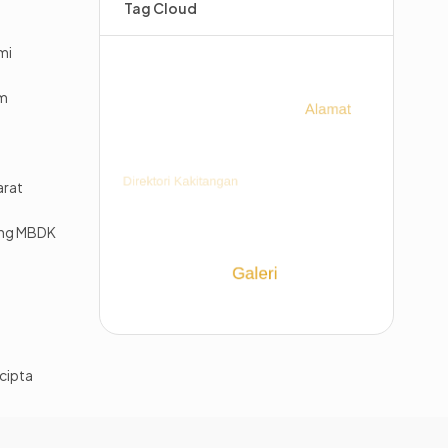
Tag Cloud
mi
im
arat
ing MBDK
cipta