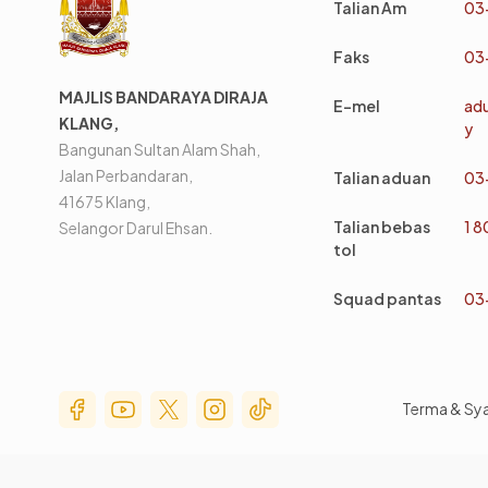
Talian Am
03
Faks
03
MAJLIS BANDARAYA DIRAJA
E-mel
ad
KLANG,
y
Bangunan Sultan Alam Shah,
Jalan Perbandaran,
Talian aduan
03
41675 Klang,
Talian bebas
1 
Selangor Darul Ehsan.
tol
Squad pantas
03
Social Media Menu
Terma & Sy