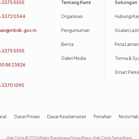
-3375 5555
Tentang Kami
Sokongan
-3372 0344
Organisasi
Hubungi Ka
uan@mbdk.gov.m
Pengumuman
Soalan Laz
Berita
Peta Laman
-3375 5555
Galeri Media
Terma & Sy
800 88 23826
Smart Park
-3370 1095
arat
Dasar Privasi
Dasar Keselamatan
Penafian
Notis Hak
Hak Cipta © 2026 Majlis Bandaraya Diraja Klang. Hak Cipta Terpelihara.