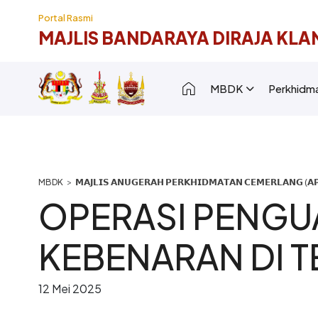
Langkau ke kandungan utama
Portal Rasmi
MAJLIS BANDARAYA DIRAJA KLA
Main navigation [
MBDK
Perkhidm
Breadcrumb
𝗠𝗔𝗝𝗟𝗜𝗦 𝗔𝗡𝗨𝗚𝗘𝗥𝗔𝗛 𝗣𝗘𝗥𝗞𝗛𝗜𝗗𝗠𝗔𝗧𝗔𝗡 𝗖𝗘𝗠𝗘𝗥𝗟𝗔𝗡𝗚 (𝗔𝗣
OPERASI PENGU
KEBENARAN DI 
12 Mei 2025