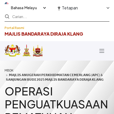
Langkau ke kandungan utama
Select your language
Tetapan
Portal Rasmi
MAJLIS BANDARAYA DIRAJA KLANG
Breadcrumb
𝗠𝗔𝗝𝗟𝗜𝗦 𝗔𝗡𝗨𝗚𝗘𝗥𝗔𝗛 𝗣𝗘𝗥𝗞𝗛𝗜𝗗𝗠𝗔𝗧𝗔𝗡 𝗖𝗘𝗠𝗘𝗥𝗟𝗔𝗡𝗚 (𝗔𝗣𝗖) &
𝗦𝗔𝗡𝗝𝗨𝗡𝗚𝗔𝗡 𝗕𝗨𝗗𝗜 𝟮𝟬𝟮𝟱 𝗠𝗔𝗝𝗟𝗜𝗦 𝗕𝗔𝗡𝗗𝗔𝗥𝗔𝗬𝗔 𝗗𝗜𝗥𝗔𝗝𝗔 𝗞𝗟𝗔𝗡𝗚
OPERASI
PENGUATKUASAAN