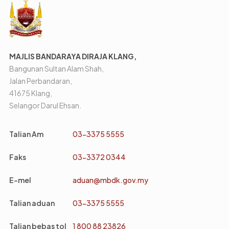
MAJLIS BANDARAYA DIRAJA KLANG,
Bangunan Sultan Alam Shah,
Jalan Perbandaran,
41675 Klang,
Selangor Darul Ehsan.
Talian Am
03-3375 5555
Faks
03-3372 0344
E-mel
aduan@mbdk.gov.my
Talian aduan
03-3375 5555
Talian bebas tol
1 800 88 23826