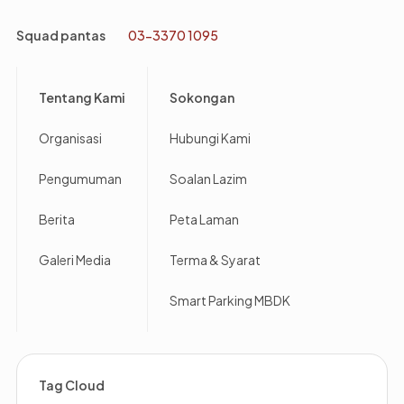
Squad pantas
03-3370 1095
Footer
Tentang Kami
Sokongan
Organisasi
Hubungi Kami
Pengumuman
Soalan Lazim
Berita
Peta Laman
Galeri Media
Terma & Syarat
Smart Parking MBDK
Tag Cloud