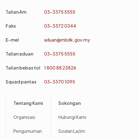
Talian Am
03-3375 5555
Faks
03-3372 0344
E-mel
aduan@mbdk.gov.my
Talian aduan
03-3375 5555
Talian bebas tol
1 800 88 23826
Squad pantas
03-3370 1095
Footer
Tentang Kami
Sokongan
Organisasi
Hubungi Kami
Pengumuman
Soalan Lazim