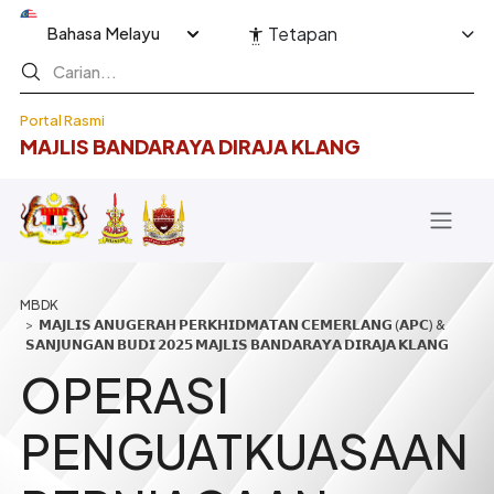
Langkau ke kandungan utama
Select your language
Tetapan
Portal Rasmi
MAJLIS BANDARAYA DIRAJA KLANG
Breadcrumb
𝗠𝗔𝗝𝗟𝗜𝗦 𝗔𝗡𝗨𝗚𝗘𝗥𝗔𝗛 𝗣𝗘𝗥𝗞𝗛𝗜𝗗𝗠𝗔𝗧𝗔𝗡 𝗖𝗘𝗠𝗘𝗥𝗟𝗔𝗡𝗚 (𝗔𝗣𝗖) &
𝗦𝗔𝗡𝗝𝗨𝗡𝗚𝗔𝗡 𝗕𝗨𝗗𝗜 𝟮𝟬𝟮𝟱 𝗠𝗔𝗝𝗟𝗜𝗦 𝗕𝗔𝗡𝗗𝗔𝗥𝗔𝗬𝗔 𝗗𝗜𝗥𝗔𝗝𝗔 𝗞𝗟𝗔𝗡𝗚
OPERASI
PENGUATKUASAAN