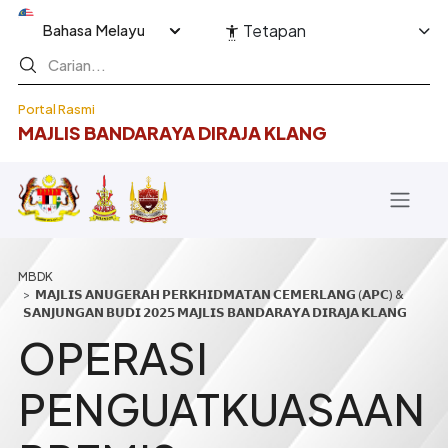
Langkau ke kandungan utama
Select your language
Tetapan
Portal Rasmi
MAJLIS BANDARAYA DIRAJA KLANG
Breadcrumb
𝗠𝗔𝗝𝗟𝗜𝗦 𝗔𝗡𝗨𝗚𝗘𝗥𝗔𝗛 𝗣𝗘𝗥𝗞𝗛𝗜𝗗𝗠𝗔𝗧𝗔𝗡 𝗖𝗘𝗠𝗘𝗥𝗟𝗔𝗡𝗚 (𝗔𝗣𝗖) &
𝗦𝗔𝗡𝗝𝗨𝗡𝗚𝗔𝗡 𝗕𝗨𝗗𝗜 𝟮𝟬𝟮𝟱 𝗠𝗔𝗝𝗟𝗜𝗦 𝗕𝗔𝗡𝗗𝗔𝗥𝗔𝗬𝗔 𝗗𝗜𝗥𝗔𝗝𝗔 𝗞𝗟𝗔𝗡𝗚
OPERASI
PENGUATKUASAAN