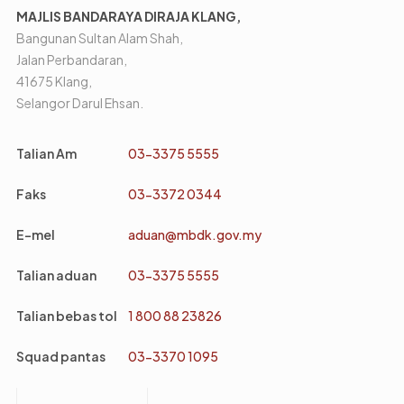
MAJLIS BANDARAYA DIRAJA KLANG,
Bangunan Sultan Alam Shah,
Jalan Perbandaran,
41675 Klang,
Selangor Darul Ehsan.
Talian Am
03-3375 5555
Faks
03-3372 0344
E-mel
aduan@mbdk.gov.my
Talian aduan
03-3375 5555
Talian bebas tol
1 800 88 23826
Squad pantas
03-3370 1095
Footer