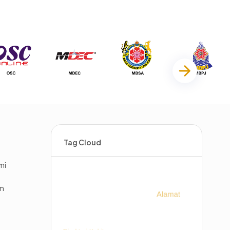
Tag Cloud
mi
im