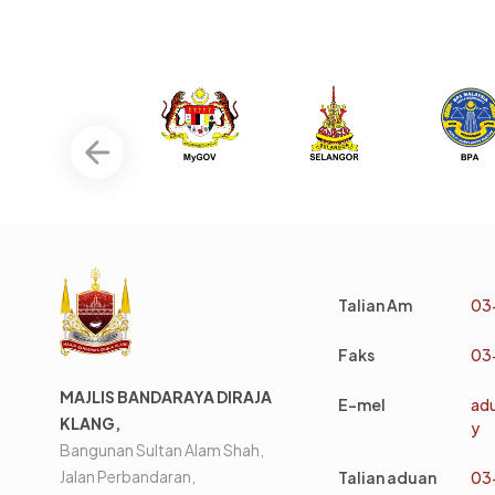
Talian Am
03
Faks
03
MAJLIS BANDARAYA DIRAJA
E-mel
ad
KLANG,
y
Bangunan Sultan Alam Shah,
Jalan Perbandaran,
Talian aduan
03