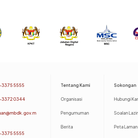
Footer
-3375 5555
Tentang Kami
Sokongan
-3372 0344
Organisasi
Hubungi Ka
uan@mbdk.gov.m
Pengumuman
Soalan Laz
Berita
Peta Laman
-3375 5555