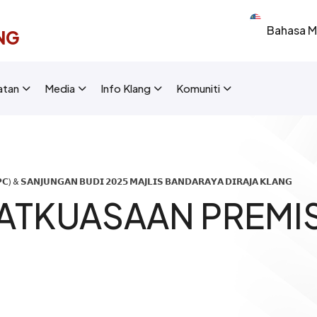
Select your 
NG
New Layout]
atan
Media
Info Klang
Komuniti
) & 𝗦𝗔𝗡𝗝𝗨𝗡𝗚𝗔𝗡 𝗕𝗨𝗗𝗜 𝟮𝟬𝟮𝟱 𝗠𝗔𝗝𝗟𝗜𝗦 𝗕𝗔𝗡𝗗𝗔𝗥𝗔𝗬𝗔 𝗗𝗜𝗥𝗔𝗝𝗔 𝗞𝗟𝗔𝗡𝗚
ATKUASAAN PREMI