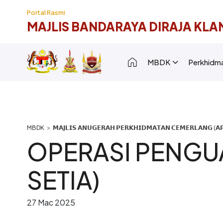
Langkau ke kandungan utama
Portal Rasmi
MAJLIS BANDARAYA DIRAJA KLA
Main navigation [
MBDK
Perkhidm
Breadcrumb
𝗠𝗔𝗝𝗟𝗜𝗦 𝗔𝗡𝗨𝗚𝗘𝗥𝗔𝗛 𝗣𝗘𝗥𝗞𝗛𝗜𝗗𝗠𝗔𝗧𝗔𝗡 𝗖𝗘𝗠𝗘𝗥𝗟𝗔𝗡𝗚 (𝗔𝗣
OPERASI PENGU
SETIA)
27 Mac 2025