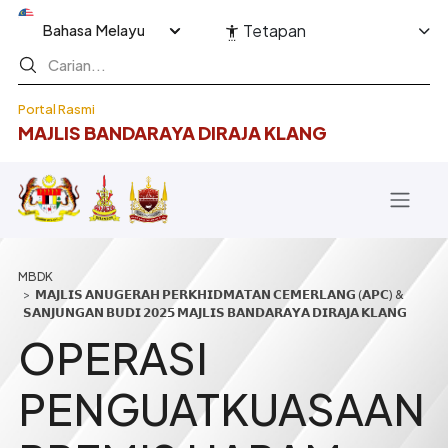
Langkau ke kandungan utama
Select your language
Tetapan
Portal Rasmi
MAJLIS BANDARAYA DIRAJA KLANG
Breadcrumb
𝗠𝗔𝗝𝗟𝗜𝗦 𝗔𝗡𝗨𝗚𝗘𝗥𝗔𝗛 𝗣𝗘𝗥𝗞𝗛𝗜𝗗𝗠𝗔𝗧𝗔𝗡 𝗖𝗘𝗠𝗘𝗥𝗟𝗔𝗡𝗚 (𝗔𝗣𝗖) &
𝗦𝗔𝗡𝗝𝗨𝗡𝗚𝗔𝗡 𝗕𝗨𝗗𝗜 𝟮𝟬𝟮𝟱 𝗠𝗔𝗝𝗟𝗜𝗦 𝗕𝗔𝗡𝗗𝗔𝗥𝗔𝗬𝗔 𝗗𝗜𝗥𝗔𝗝𝗔 𝗞𝗟𝗔𝗡𝗚
OPERASI
PENGUATKUASAAN