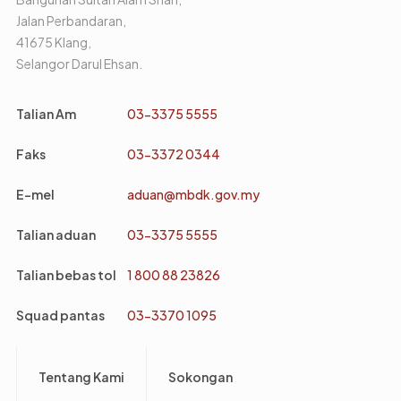
Jalan Perbandaran,
41675 Klang,
Selangor Darul Ehsan.
Talian Am
03-3375 5555
Faks
03-3372 0344
E-mel
aduan@mbdk.gov.my
Talian aduan
03-3375 5555
Talian bebas tol
1 800 88 23826
Squad pantas
03-3370 1095
Footer
Tentang Kami
Sokongan