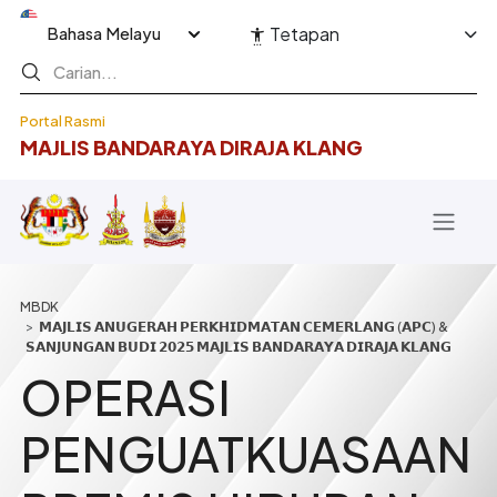
Langkau ke kandungan utama
Select your language
Tetapan
Portal Rasmi
MAJLIS BANDARAYA DIRAJA KLANG
Breadcrumb
𝗠𝗔𝗝𝗟𝗜𝗦 𝗔𝗡𝗨𝗚𝗘𝗥𝗔𝗛 𝗣𝗘𝗥𝗞𝗛𝗜𝗗𝗠𝗔𝗧𝗔𝗡 𝗖𝗘𝗠𝗘𝗥𝗟𝗔𝗡𝗚 (𝗔𝗣𝗖) &
𝗦𝗔𝗡𝗝𝗨𝗡𝗚𝗔𝗡 𝗕𝗨𝗗𝗜 𝟮𝟬𝟮𝟱 𝗠𝗔𝗝𝗟𝗜𝗦 𝗕𝗔𝗡𝗗𝗔𝗥𝗔𝗬𝗔 𝗗𝗜𝗥𝗔𝗝𝗔 𝗞𝗟𝗔𝗡𝗚
OPERASI
PENGUATKUASAAN