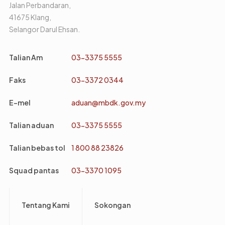
Jalan Perbandaran,
41675 Klang,
Selangor Darul Ehsan.
Talian Am
03-3375 5555
Faks
03-3372 0344
E-mel
aduan@mbdk.gov.my
Talian aduan
03-3375 5555
Talian bebas tol
1 800 88 23826
Squad pantas
03-3370 1095
Footer
Tentang Kami
Sokongan