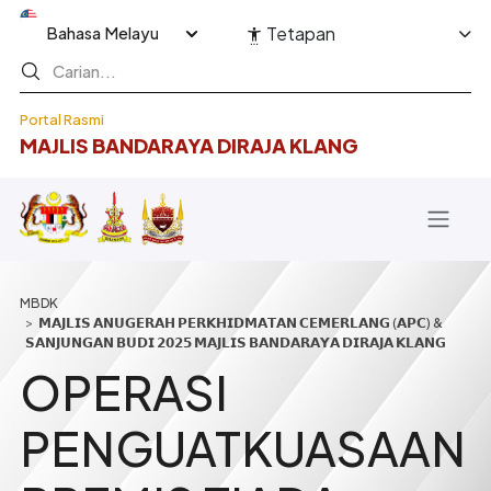
Langkau ke kandungan utama
Select your language
Tetapan
Portal Rasmi
MAJLIS BANDARAYA DIRAJA KLANG
Breadcrumb
𝗠𝗔𝗝𝗟𝗜𝗦 𝗔𝗡𝗨𝗚𝗘𝗥𝗔𝗛 𝗣𝗘𝗥𝗞𝗛𝗜𝗗𝗠𝗔𝗧𝗔𝗡 𝗖𝗘𝗠𝗘𝗥𝗟𝗔𝗡𝗚 (𝗔𝗣𝗖) &
𝗦𝗔𝗡𝗝𝗨𝗡𝗚𝗔𝗡 𝗕𝗨𝗗𝗜 𝟮𝟬𝟮𝟱 𝗠𝗔𝗝𝗟𝗜𝗦 𝗕𝗔𝗡𝗗𝗔𝗥𝗔𝗬𝗔 𝗗𝗜𝗥𝗔𝗝𝗔 𝗞𝗟𝗔𝗡𝗚
OPERASI
PENGUATKUASAAN