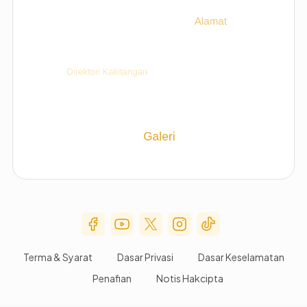
Social Media Menu
Terma & Syarat
Dasar Privasi
Dasar Keselamatan
Penafian
Notis Hakcipta