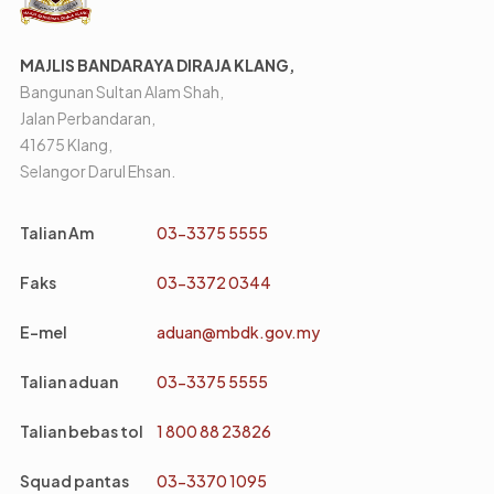
MAJLIS BANDARAYA DIRAJA KLANG,
Bangunan Sultan Alam Shah,
Jalan Perbandaran,
41675 Klang,
Selangor Darul Ehsan.
Talian Am
03-3375 5555
Faks
03-3372 0344
E-mel
aduan@mbdk.gov.my
Talian aduan
03-3375 5555
Talian bebas tol
1 800 88 23826
Squad pantas
03-3370 1095