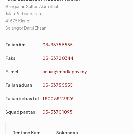
Bangunan Sultan Alam Shah,
Jalan Perbandaran,
41675 Klang,
Selangor Darul Ehsan.
Talian Am
03-3375 5555
Faks
03-3372 0344
E-mel
aduan@mbdk.gov.my
Talian aduan
03-3375 5555
Talian bebas tol
1 800 88 23826
Squad pantas
03-3370 1095
Footer
Tentang Kami
Sokongan