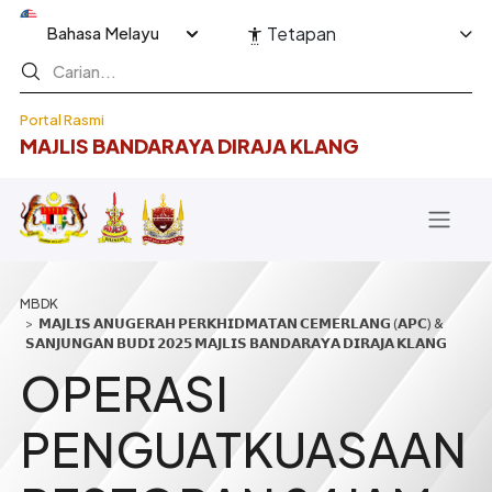
Langkau ke kandungan utama
Select your language
Tetapan
Portal Rasmi
MAJLIS BANDARAYA DIRAJA KLANG
Breadcrumb
𝗠𝗔𝗝𝗟𝗜𝗦 𝗔𝗡𝗨𝗚𝗘𝗥𝗔𝗛 𝗣𝗘𝗥𝗞𝗛𝗜𝗗𝗠𝗔𝗧𝗔𝗡 𝗖𝗘𝗠𝗘𝗥𝗟𝗔𝗡𝗚 (𝗔𝗣𝗖) &
𝗦𝗔𝗡𝗝𝗨𝗡𝗚𝗔𝗡 𝗕𝗨𝗗𝗜 𝟮𝟬𝟮𝟱 𝗠𝗔𝗝𝗟𝗜𝗦 𝗕𝗔𝗡𝗗𝗔𝗥𝗔𝗬𝗔 𝗗𝗜𝗥𝗔𝗝𝗔 𝗞𝗟𝗔𝗡𝗚
OPERASI
PENGUATKUASAAN