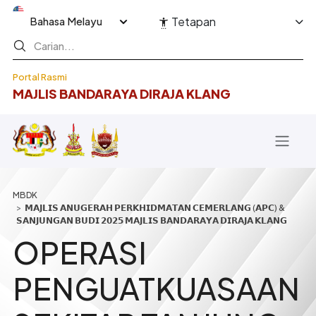
Langkau ke kandungan utama
Select your language
Tetapan
Portal Rasmi
MAJLIS BANDARAYA DIRAJA KLANG
Breadcrumb
𝗠𝗔𝗝𝗟𝗜𝗦 𝗔𝗡𝗨𝗚𝗘𝗥𝗔𝗛 𝗣𝗘𝗥𝗞𝗛𝗜𝗗𝗠𝗔𝗧𝗔𝗡 𝗖𝗘𝗠𝗘𝗥𝗟𝗔𝗡𝗚 (𝗔𝗣𝗖) &
𝗦𝗔𝗡𝗝𝗨𝗡𝗚𝗔𝗡 𝗕𝗨𝗗𝗜 𝟮𝟬𝟮𝟱 𝗠𝗔𝗝𝗟𝗜𝗦 𝗕𝗔𝗡𝗗𝗔𝗥𝗔𝗬𝗔 𝗗𝗜𝗥𝗔𝗝𝗔 𝗞𝗟𝗔𝗡𝗚
OPERASI
PENGUATKUASAAN