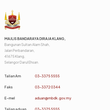
MAJLIS BANDARAYA DIRAJA KLANG,
Bangunan Sultan Alam Shah,
Jalan Perbandaran,
41675 Klang,
Selangor Darul Ehsan.
Talian Am
03-3375 5555
Faks
03-3372 0344
E-mel
aduan@mbdk.gov.my
Talian aduan
03-3375 5555