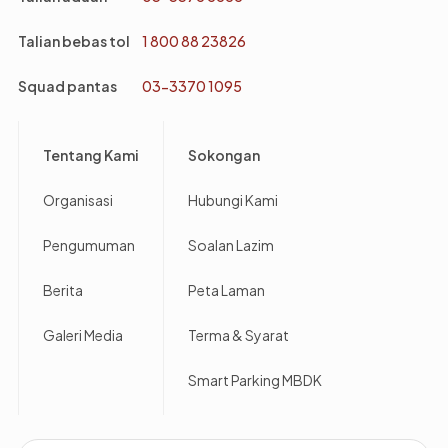
Talian bebas tol
1 800 88 23826
Squad pantas
03-3370 1095
Footer
Tentang Kami
Sokongan
Organisasi
Hubungi Kami
Pengumuman
Soalan Lazim
Berita
Peta Laman
Galeri Media
Terma & Syarat
Smart Parking MBDK