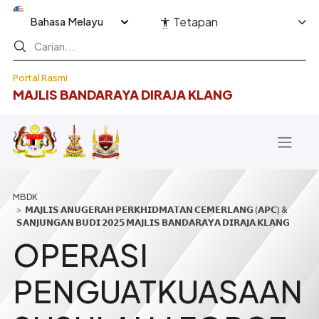
Langkau ke kandungan utama
Select your language
Tetapan
Portal Rasmi
MAJLIS BANDARAYA DIRAJA KLANG
Breadcrumb
𝗠𝗔𝗝𝗟𝗜𝗦 𝗔𝗡𝗨𝗚𝗘𝗥𝗔𝗛 𝗣𝗘𝗥𝗞𝗛𝗜𝗗𝗠𝗔𝗧𝗔𝗡 𝗖𝗘𝗠𝗘𝗥𝗟𝗔𝗡𝗚 (𝗔𝗣𝗖) &
𝗦𝗔𝗡𝗝𝗨𝗡𝗚𝗔𝗡 𝗕𝗨𝗗𝗜 𝟮𝟬𝟮𝟱 𝗠𝗔𝗝𝗟𝗜𝗦 𝗕𝗔𝗡𝗗𝗔𝗥𝗔𝗬𝗔 𝗗𝗜𝗥𝗔𝗝𝗔 𝗞𝗟𝗔𝗡𝗚
OPERASI
PENGUATKUASAAN