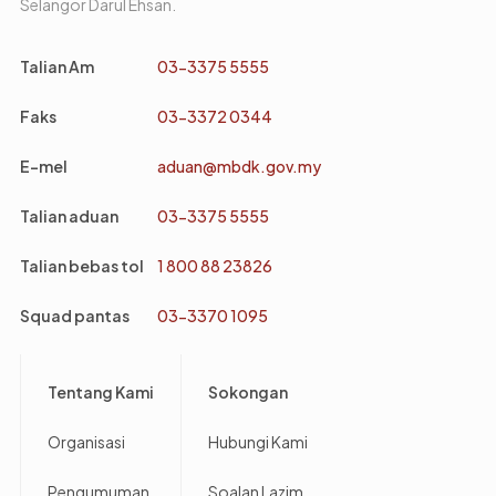
Selangor Darul Ehsan.
Talian Am
03-3375 5555
Faks
03-3372 0344
E-mel
aduan@mbdk.gov.my
Talian aduan
03-3375 5555
Talian bebas tol
1 800 88 23826
Squad pantas
03-3370 1095
Footer
Tentang Kami
Sokongan
Organisasi
Hubungi Kami
Pengumuman
Soalan Lazim