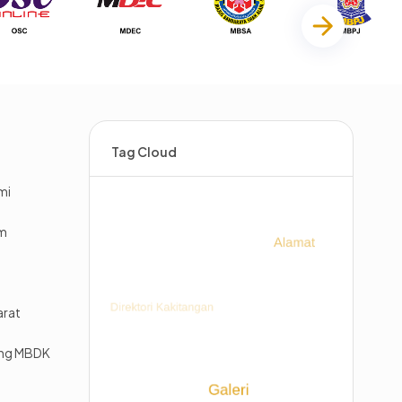
Tag Cloud
mi
im
arat
ing MBDK