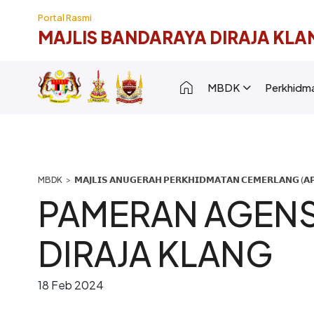
Langkau ke kandungan utama
Portal Rasmi
MAJLIS BANDARAYA DIRAJA KLA
Main navigation [
MBDK
Perkhidm
Breadcrumb
𝗠𝗔𝗝𝗟𝗜𝗦 𝗔𝗡𝗨𝗚𝗘𝗥𝗔𝗛 𝗣𝗘𝗥𝗞𝗛𝗜𝗗𝗠𝗔𝗧𝗔𝗡 𝗖𝗘𝗠𝗘𝗥𝗟𝗔𝗡𝗚 (𝗔𝗣
PAMERAN AGENSI
DIRAJA KLANG
18 Feb 2024