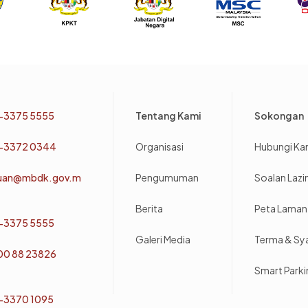
Footer
-3375 5555
Tentang Kami
Sokongan
-3372 0344
Organisasi
Hubungi Ka
uan@mbdk.gov.m
Pengumuman
Soalan Laz
Berita
Peta Laman
-3375 5555
Galeri Media
Terma & Sy
800 88 23826
Smart Park
-3370 1095