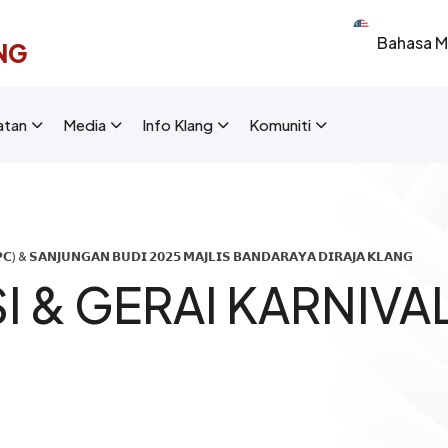
Select your 
NG
New Layout]
atan
Media
Info Klang
Komuniti
) & 𝗦𝗔𝗡𝗝𝗨𝗡𝗚𝗔𝗡 𝗕𝗨𝗗𝗜 𝟮𝟬𝟮𝟱 𝗠𝗔𝗝𝗟𝗜𝗦 𝗕𝗔𝗡𝗗𝗔𝗥𝗔𝗬𝗔 𝗗𝗜𝗥𝗔𝗝𝗔 𝗞𝗟𝗔𝗡𝗚
 & GERAI KARNIVA