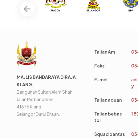
Talian Am
03
Faks
03
MAJLIS BANDARAYA DIRAJA
E-mel
ad
KLANG,
y
Bangunan Sultan Alam Shah,
Jalan Perbandaran,
Talian aduan
03
41675 Klang,
Talian bebas
1 
Selangor Darul Ehsan.
tol
Squad pantas
03