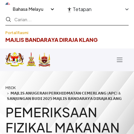
Langkau ke kandungan utama
Select your language
Tetapan
Portal Rasmi
MAJLIS BANDARAYA DIRAJA KLANG
Breadcrumb
𝗠𝗔𝗝𝗟𝗜𝗦 𝗔𝗡𝗨𝗚𝗘𝗥𝗔𝗛 𝗣𝗘𝗥𝗞𝗛𝗜𝗗𝗠𝗔𝗧𝗔𝗡 𝗖𝗘𝗠𝗘𝗥𝗟𝗔𝗡𝗚 (𝗔𝗣𝗖) &
𝗦𝗔𝗡𝗝𝗨𝗡𝗚𝗔𝗡 𝗕𝗨𝗗𝗜 𝟮𝟬𝟮𝟱 𝗠𝗔𝗝𝗟𝗜𝗦 𝗕𝗔𝗡𝗗𝗔𝗥𝗔𝗬𝗔 𝗗𝗜𝗥𝗔𝗝𝗔 𝗞𝗟𝗔𝗡𝗚
PEMERIKSAAN
FIZIKAL MAKANAN