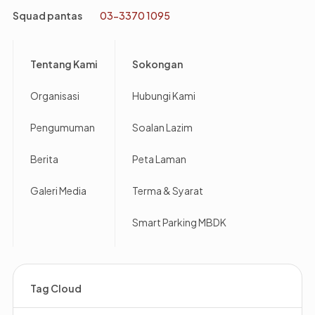
Squad pantas
03-3370 1095
Footer
Tentang Kami
Sokongan
Organisasi
Hubungi Kami
Pengumuman
Soalan Lazim
Berita
Peta Laman
Galeri Media
Terma & Syarat
Smart Parking MBDK
Tag Cloud