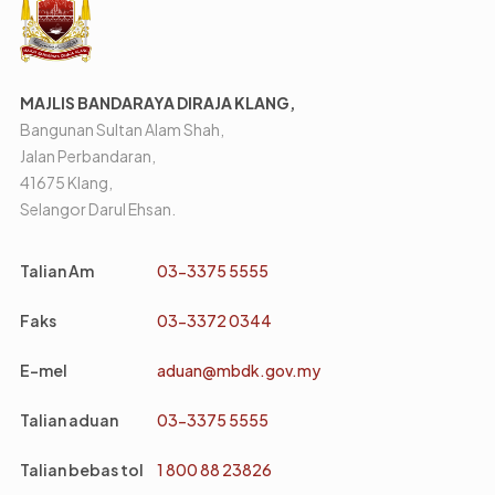
MAJLIS BANDARAYA DIRAJA KLANG,
Bangunan Sultan Alam Shah,
Jalan Perbandaran,
41675 Klang,
Selangor Darul Ehsan.
Talian Am
03-3375 5555
Faks
03-3372 0344
E-mel
aduan@mbdk.gov.my
Talian aduan
03-3375 5555
Talian bebas tol
1 800 88 23826