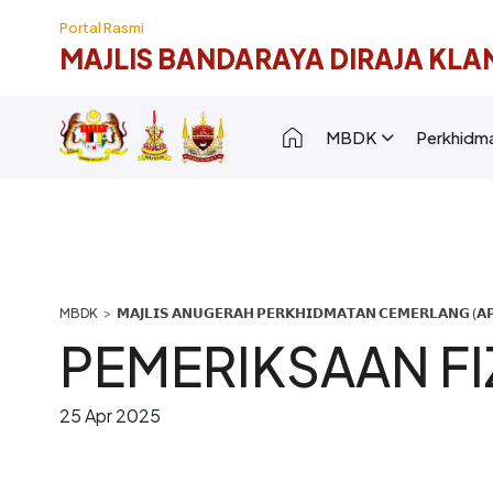
Langkau ke kandungan utama
Portal Rasmi
MAJLIS BANDARAYA DIRAJA KLA
Main navigation [
MBDK
Perkhidm
Breadcrumb
𝗠𝗔𝗝𝗟𝗜𝗦 𝗔𝗡𝗨𝗚𝗘𝗥𝗔𝗛 𝗣𝗘𝗥𝗞𝗛𝗜𝗗𝗠𝗔𝗧𝗔𝗡 𝗖𝗘𝗠𝗘𝗥𝗟𝗔𝗡𝗚 (𝗔𝗣
PEMERIKSAAN FI
25 Apr 2025