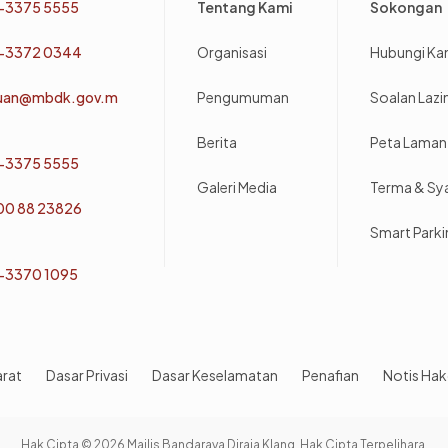
-3375 5555
Tentang Kami
Sokongan
-3372 0344
Organisasi
Hubungi Ka
uan@mbdk.gov.m
Pengumuman
Soalan Laz
Berita
Peta Laman
-3375 5555
Galeri Media
Terma & Sy
800 88 23826
Smart Park
-3370 1095
arat
Dasar Privasi
Dasar Keselamatan
Penafian
Notis Hak
Hak Cipta © 2026 Majlis Bandaraya Diraja Klang. Hak Cipta Terpelihara.