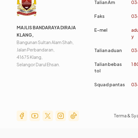
Talian Am
03
Faks
03
MAJLIS BANDARAYA DIRAJA
E-mel
ad
KLANG,
y
Bangunan Sultan Alam Shah,
Jalan Perbandaran,
Talian aduan
03
41675 Klang,
Talian bebas
1 
Selangor Darul Ehsan.
tol
Squad pantas
03
Social Media Menu
Terma & Sy