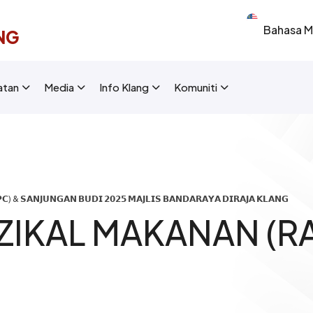
Select your 
NG
New Layout]
atan
Media
Info Klang
Komuniti
) & 𝗦𝗔𝗡𝗝𝗨𝗡𝗚𝗔𝗡 𝗕𝗨𝗗𝗜 𝟮𝟬𝟮𝟱 𝗠𝗔𝗝𝗟𝗜𝗦 𝗕𝗔𝗡𝗗𝗔𝗥𝗔𝗬𝗔 𝗗𝗜𝗥𝗔𝗝𝗔 𝗞𝗟𝗔𝗡𝗚
ZIKAL MAKANAN (