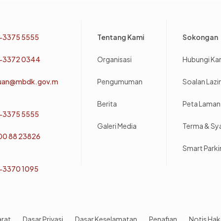
Footer
-3375 5555
Tentang Kami
Sokongan
-3372 0344
Organisasi
Hubungi Ka
uan@mbdk.gov.m
Pengumuman
Soalan Laz
Berita
Peta Laman
-3375 5555
Galeri Media
Terma & Sy
800 88 23826
Smart Park
-3370 1095
arat
Dasar Privasi
Dasar Keselamatan
Penafian
Notis Hak