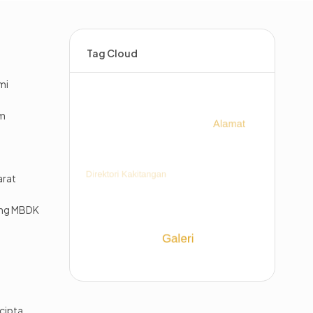
Tag Cloud
mi
im
arat
ing MBDK
cipta