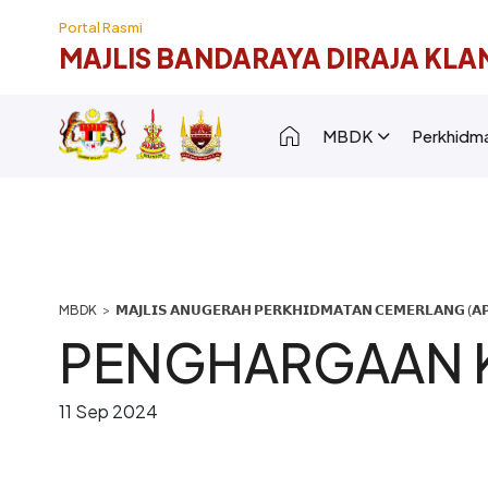
Langkau ke kandungan utama
Portal Rasmi
MAJLIS BANDARAYA DIRAJA KLA
Main navigation [
MBDK
Perkhidm
Breadcrumb
𝗠𝗔𝗝𝗟𝗜𝗦 𝗔𝗡𝗨𝗚𝗘𝗥𝗔𝗛 𝗣𝗘𝗥𝗞𝗛𝗜𝗗𝗠𝗔𝗧𝗔𝗡 𝗖𝗘𝗠𝗘𝗥𝗟𝗔𝗡𝗚 (𝗔𝗣
PENGHARGAAN 
11 Sep 2024