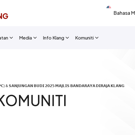
Select your 
NG
New Layout]
atan
Media
Info Klang
Komuniti
) & 𝗦𝗔𝗡𝗝𝗨𝗡𝗚𝗔𝗡 𝗕𝗨𝗗𝗜 𝟮𝟬𝟮𝟱 𝗠𝗔𝗝𝗟𝗜𝗦 𝗕𝗔𝗡𝗗𝗔𝗥𝗔𝗬𝗔 𝗗𝗜𝗥𝗔𝗝𝗔 𝗞𝗟𝗔𝗡𝗚
KOMUNITI