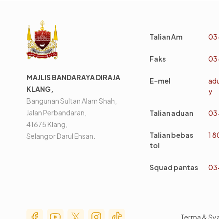
Talian Am
03
Faks
03
MAJLIS BANDARAYA DIRAJA
E-mel
ad
KLANG,
y
Bangunan Sultan Alam Shah,
Jalan Perbandaran,
Talian aduan
03
41675 Klang,
Talian bebas
1 
Selangor Darul Ehsan.
tol
Squad pantas
03
Social Media Menu
Terma & Sy