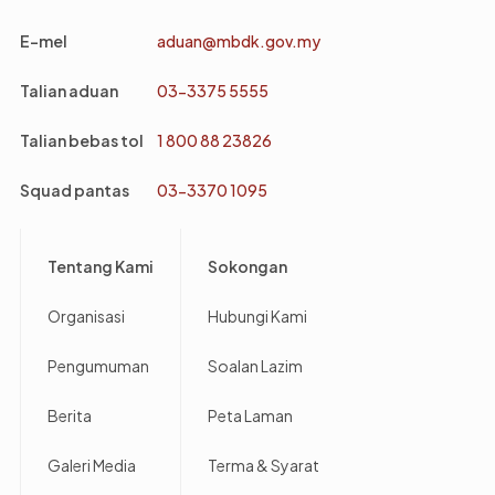
E-mel
aduan@mbdk.gov.my
Talian aduan
03-3375 5555
Talian bebas tol
1 800 88 23826
Squad pantas
03-3370 1095
Footer
Tentang Kami
Sokongan
Organisasi
Hubungi Kami
Pengumuman
Soalan Lazim
Berita
Peta Laman
Galeri Media
Terma & Syarat