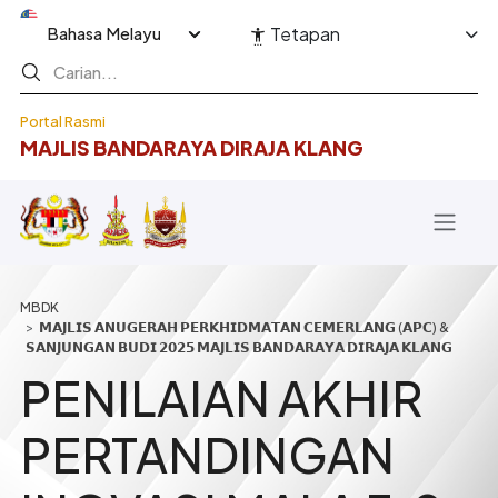
Langkau ke kandungan utama
Select your language
Tetapan
Portal Rasmi
MAJLIS BANDARAYA DIRAJA KLANG
Breadcrumb
𝗠𝗔𝗝𝗟𝗜𝗦 𝗔𝗡𝗨𝗚𝗘𝗥𝗔𝗛 𝗣𝗘𝗥𝗞𝗛𝗜𝗗𝗠𝗔𝗧𝗔𝗡 𝗖𝗘𝗠𝗘𝗥𝗟𝗔𝗡𝗚 (𝗔𝗣𝗖) &
𝗦𝗔𝗡𝗝𝗨𝗡𝗚𝗔𝗡 𝗕𝗨𝗗𝗜 𝟮𝟬𝟮𝟱 𝗠𝗔𝗝𝗟𝗜𝗦 𝗕𝗔𝗡𝗗𝗔𝗥𝗔𝗬𝗔 𝗗𝗜𝗥𝗔𝗝𝗔 𝗞𝗟𝗔𝗡𝗚
PENILAIAN AKHIR
PERTANDINGAN