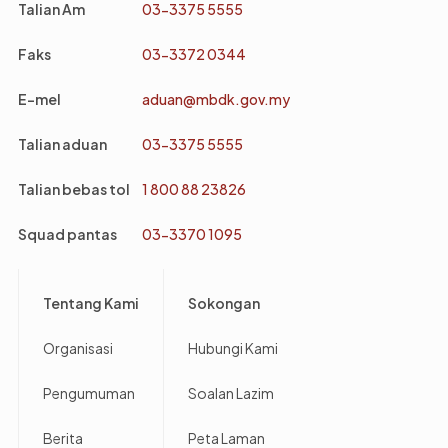
Talian Am
03-3375 5555
Faks
03-3372 0344
E-mel
aduan@mbdk.gov.my
Talian aduan
03-3375 5555
Talian bebas tol
1 800 88 23826
Squad pantas
03-3370 1095
Footer
Tentang Kami
Sokongan
Organisasi
Hubungi Kami
Pengumuman
Soalan Lazim
Berita
Peta Laman