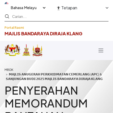
Langkau ke kandungan utama
Select your language
Tetapan
Portal Rasmi
MAJLIS BANDARAYA DIRAJA KLANG
Breadcrumb
𝗠𝗔𝗝𝗟𝗜𝗦 𝗔𝗡𝗨𝗚𝗘𝗥𝗔𝗛 𝗣𝗘𝗥𝗞𝗛𝗜𝗗𝗠𝗔𝗧𝗔𝗡 𝗖𝗘𝗠𝗘𝗥𝗟𝗔𝗡𝗚 (𝗔𝗣𝗖) &
𝗦𝗔𝗡𝗝𝗨𝗡𝗚𝗔𝗡 𝗕𝗨𝗗𝗜 𝟮𝟬𝟮𝟱 𝗠𝗔𝗝𝗟𝗜𝗦 𝗕𝗔𝗡𝗗𝗔𝗥𝗔𝗬𝗔 𝗗𝗜𝗥𝗔𝗝𝗔 𝗞𝗟𝗔𝗡𝗚
PENYERAHAN
MEMORANDUM