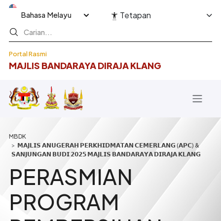
Langkau ke kandungan utama
Select your language
Tetapan
Portal Rasmi
MAJLIS BANDARAYA DIRAJA KLANG
Breadcrumb
𝗠𝗔𝗝𝗟𝗜𝗦 𝗔𝗡𝗨𝗚𝗘𝗥𝗔𝗛 𝗣𝗘𝗥𝗞𝗛𝗜𝗗𝗠𝗔𝗧𝗔𝗡 𝗖𝗘𝗠𝗘𝗥𝗟𝗔𝗡𝗚 (𝗔𝗣𝗖) &
𝗦𝗔𝗡𝗝𝗨𝗡𝗚𝗔𝗡 𝗕𝗨𝗗𝗜 𝟮𝟬𝟮𝟱 𝗠𝗔𝗝𝗟𝗜𝗦 𝗕𝗔𝗡𝗗𝗔𝗥𝗔𝗬𝗔 𝗗𝗜𝗥𝗔𝗝𝗔 𝗞𝗟𝗔𝗡𝗚
PERASMIAN
PROGRAM