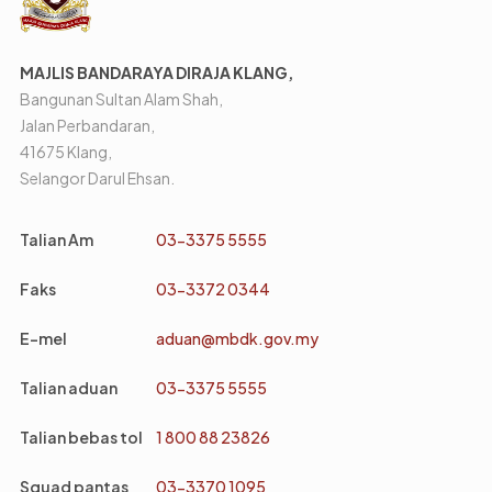
MAJLIS BANDARAYA DIRAJA KLANG,
Bangunan Sultan Alam Shah,
Jalan Perbandaran,
41675 Klang,
Selangor Darul Ehsan.
Talian Am
03-3375 5555
Faks
03-3372 0344
E-mel
aduan@mbdk.gov.my
Talian aduan
03-3375 5555
Talian bebas tol
1 800 88 23826
Squad pantas
03-3370 1095