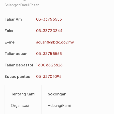
Selangor Darul Ehsan.
Talian Am
03-3375 5555
Faks
03-3372 0344
E-mel
aduan@mbdk.gov.my
Talian aduan
03-3375 5555
Talian bebas tol
1 800 88 23826
Squad pantas
03-3370 1095
Footer
Tentang Kami
Sokongan
Organisasi
Hubungi Kami