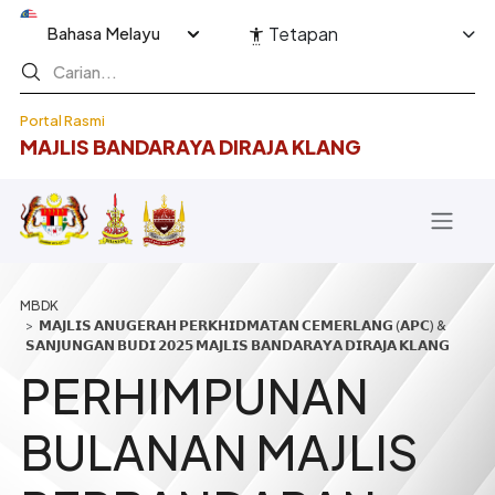
Langkau ke kandungan utama
Select your language
Tetapan
Portal Rasmi
MAJLIS BANDARAYA DIRAJA KLANG
Breadcrumb
𝗠𝗔𝗝𝗟𝗜𝗦 𝗔𝗡𝗨𝗚𝗘𝗥𝗔𝗛 𝗣𝗘𝗥𝗞𝗛𝗜𝗗𝗠𝗔𝗧𝗔𝗡 𝗖𝗘𝗠𝗘𝗥𝗟𝗔𝗡𝗚 (𝗔𝗣𝗖) &
𝗦𝗔𝗡𝗝𝗨𝗡𝗚𝗔𝗡 𝗕𝗨𝗗𝗜 𝟮𝟬𝟮𝟱 𝗠𝗔𝗝𝗟𝗜𝗦 𝗕𝗔𝗡𝗗𝗔𝗥𝗔𝗬𝗔 𝗗𝗜𝗥𝗔𝗝𝗔 𝗞𝗟𝗔𝗡𝗚
PERHIMPUNAN
BULANAN MAJLIS