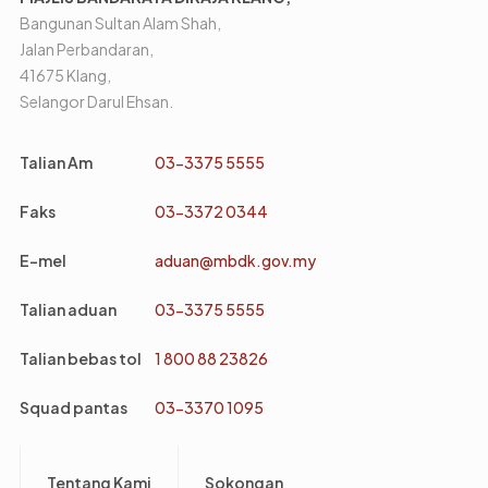
Bangunan Sultan Alam Shah,
Jalan Perbandaran,
41675 Klang,
Selangor Darul Ehsan.
Talian Am
03-3375 5555
Faks
03-3372 0344
E-mel
aduan@mbdk.gov.my
Talian aduan
03-3375 5555
Talian bebas tol
1 800 88 23826
Squad pantas
03-3370 1095
Footer
Tentang Kami
Sokongan