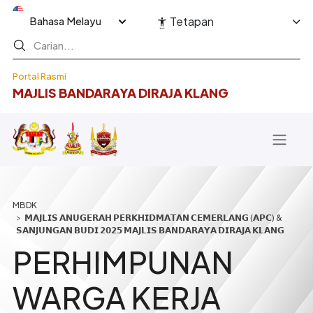
Langkau ke kandungan utama
Select your language
Tetapan
Portal Rasmi
MAJLIS BANDARAYA DIRAJA KLANG
Breadcrumb
𝗠𝗔𝗝𝗟𝗜𝗦 𝗔𝗡𝗨𝗚𝗘𝗥𝗔𝗛 𝗣𝗘𝗥𝗞𝗛𝗜𝗗𝗠𝗔𝗧𝗔𝗡 𝗖𝗘𝗠𝗘𝗥𝗟𝗔𝗡𝗚 (𝗔𝗣𝗖) &
𝗦𝗔𝗡𝗝𝗨𝗡𝗚𝗔𝗡 𝗕𝗨𝗗𝗜 𝟮𝟬𝟮𝟱 𝗠𝗔𝗝𝗟𝗜𝗦 𝗕𝗔𝗡𝗗𝗔𝗥𝗔𝗬𝗔 𝗗𝗜𝗥𝗔𝗝𝗔 𝗞𝗟𝗔𝗡𝗚
PERHIMPUNAN
WARGA KERJA