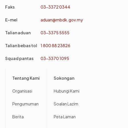
Faks
03-3372 0344
E-mel
aduan@mbdk.gov.my
Talian aduan
03-3375 5555
Talian bebas tol
1 800 88 23826
Squad pantas
03-3370 1095
Footer
Tentang Kami
Sokongan
Organisasi
Hubungi Kami
Pengumuman
Soalan Lazim
Berita
Peta Laman