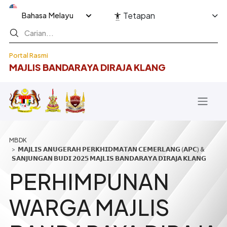
Langkau ke kandungan utama
Select your language
Tetapan
Portal Rasmi
MAJLIS BANDARAYA DIRAJA KLANG
Breadcrumb
𝗠𝗔𝗝𝗟𝗜𝗦 𝗔𝗡𝗨𝗚𝗘𝗥𝗔𝗛 𝗣𝗘𝗥𝗞𝗛𝗜𝗗𝗠𝗔𝗧𝗔𝗡 𝗖𝗘𝗠𝗘𝗥𝗟𝗔𝗡𝗚 (𝗔𝗣𝗖) &
𝗦𝗔𝗡𝗝𝗨𝗡𝗚𝗔𝗡 𝗕𝗨𝗗𝗜 𝟮𝟬𝟮𝟱 𝗠𝗔𝗝𝗟𝗜𝗦 𝗕𝗔𝗡𝗗𝗔𝗥𝗔𝗬𝗔 𝗗𝗜𝗥𝗔𝗝𝗔 𝗞𝗟𝗔𝗡𝗚
PERHIMPUNAN
WARGA MAJLIS