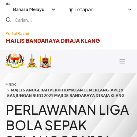
Langkau ke kandungan utama
Select your language
Tetapan
Portal Rasmi
MAJLIS BANDARAYA DIRAJA KLANG
Breadcrumb
𝗠𝗔𝗝𝗟𝗜𝗦 𝗔𝗡𝗨𝗚𝗘𝗥𝗔𝗛 𝗣𝗘𝗥𝗞𝗛𝗜𝗗𝗠𝗔𝗧𝗔𝗡 𝗖𝗘𝗠𝗘𝗥𝗟𝗔𝗡𝗚 (𝗔𝗣𝗖) &
𝗦𝗔𝗡𝗝𝗨𝗡𝗚𝗔𝗡 𝗕𝗨𝗗𝗜 𝟮𝟬𝟮𝟱 𝗠𝗔𝗝𝗟𝗜𝗦 𝗕𝗔𝗡𝗗𝗔𝗥𝗔𝗬𝗔 𝗗𝗜𝗥𝗔𝗝𝗔 𝗞𝗟𝗔𝗡𝗚
PERLAWANAN LIGA
BOLA SEPAK