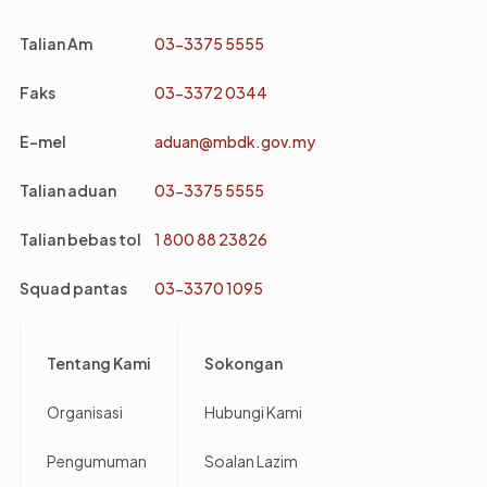
Talian Am
03-3375 5555
Faks
03-3372 0344
E-mel
aduan@mbdk.gov.my
Talian aduan
03-3375 5555
Talian bebas tol
1 800 88 23826
Squad pantas
03-3370 1095
Footer
Tentang Kami
Sokongan
Organisasi
Hubungi Kami
Pengumuman
Soalan Lazim