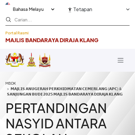
Langkau ke kandungan utama
Select your language
Tetapan
Portal Rasmi
MAJLIS BANDARAYA DIRAJA KLANG
Breadcrumb
𝗠𝗔𝗝𝗟𝗜𝗦 𝗔𝗡𝗨𝗚𝗘𝗥𝗔𝗛 𝗣𝗘𝗥𝗞𝗛𝗜𝗗𝗠𝗔𝗧𝗔𝗡 𝗖𝗘𝗠𝗘𝗥𝗟𝗔𝗡𝗚 (𝗔𝗣𝗖) &
𝗦𝗔𝗡𝗝𝗨𝗡𝗚𝗔𝗡 𝗕𝗨𝗗𝗜 𝟮𝟬𝟮𝟱 𝗠𝗔𝗝𝗟𝗜𝗦 𝗕𝗔𝗡𝗗𝗔𝗥𝗔𝗬𝗔 𝗗𝗜𝗥𝗔𝗝𝗔 𝗞𝗟𝗔𝗡𝗚
PERTANDINGAN
NASYID ANTARA