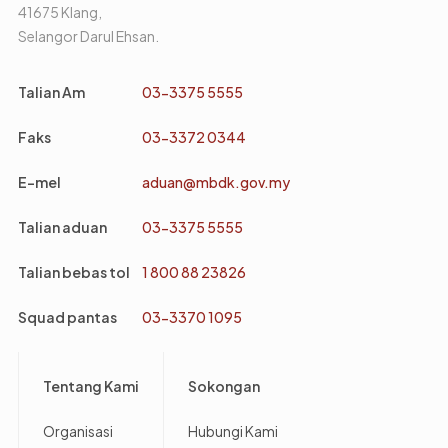
41675 Klang,
Selangor Darul Ehsan.
Talian Am
03-3375 5555
Faks
03-3372 0344
E-mel
aduan@mbdk.gov.my
Talian aduan
03-3375 5555
Talian bebas tol
1 800 88 23826
Squad pantas
03-3370 1095
Footer
Tentang Kami
Sokongan
Organisasi
Hubungi Kami